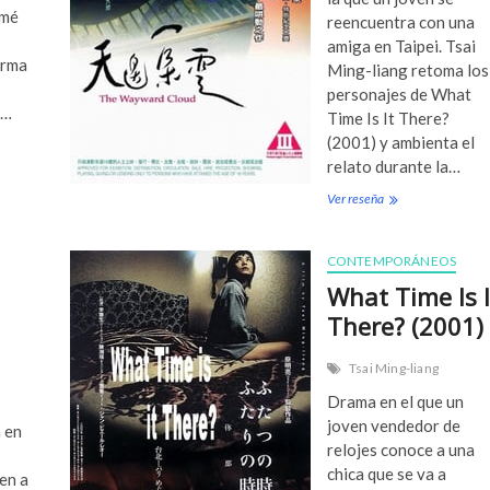
omé
reencuentra con una
amiga en Taipei. Tsai
orma
Ming-liang retoma los
personajes de What
ó…
Time Is It There?
(2001) y ambienta el
relato durante la…
Ver reseña
T
h
e
W
CONTEMPORÁNEOS
a
What Time Is I
y
w
There? (2001)
a
r
Tsai Ming-liang
d
C
Drama en el que un
l
joven vendedor de
 en
o
relojes conoce a una
u
chica que se va a
d
en a