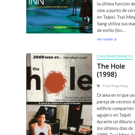
la última función d
cine a punto de cer
en Taipei. Tsai Min
liang utiliza sus m
de estilo (los…
Ver reseña
G
o
o
d
CONTEMPORÁNEOS
b
The Hole
y
e
(1998)
D
r
Tsai Ming-liang
a
g
Drama en el que un
o
pareja de vecinos d
n
edificio comparten
I
agujero en Taipéi
n
n
durante un diluvio 
(
los últimos días de
2
1999. Tsai Ming-li