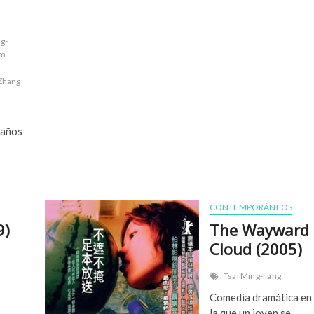
G
o
n
ng-
e
m
(
2
Zhang
0
0
2
)
 años
CONTEMPORÁNEOS
9)
The Wayward
Cloud (2005)
Tsai Ming-liang
Comedia dramática en
la que un joven se