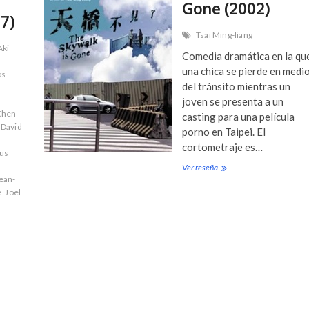
Gone (2002)
7)
Tsai Ming-liang
Aki
Comedia dramática en la qu
una chica se pierde en medi
os
del tránsito mientras un
joven se presenta a un
Chen
casting para una película
David
porno en Taipei. El
cortometraje es…
us
Ver reseña
T
ean-
h
e
Joel
e
S
k
y
w
a
l
k
I
s