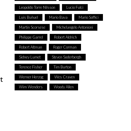
Leopoldo Torre Nilsson
Lucio Fulci
Luis Buñuel
Mario Bava
Mario Soffici
Martin Scorsese
Michelangelo Antonioni
Philippe Garrel
Robert Aldrich
Robert Altman
Roger Corman
Sidney Lumet
Steven Soderbergh
Terence Fisher
Tim Burton
Werner Herzog
Wes Craven
t
Wim Wenders
Woody Allen