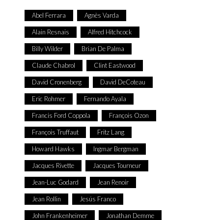
Abel Ferrara
Agnès Varda
Alain Resnais
Alfred Hitchcock
Billy Wilder
Brian De Palma
Claude Chabrol
Clint Eastwood
David Cronenberg
David DeCoteau
Eric Rohmer
Fernando Ayala
Francis Ford Coppola
François Ozon
François Truffaut
Fritz Lang
Howard Hawks
Ingmar Bergman
Jacques Rivette
Jacques Tourneur
Jean-Luc Godard
Jean Renoir
Jean Rollin
Jesús Franco
John Frankenheimer
Jonathan Demme