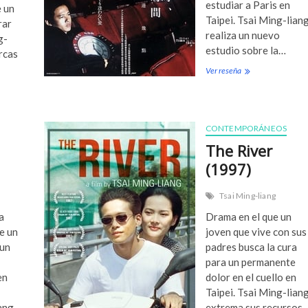
(
estudiar a Paris en
e un
2
Taipei. Tsai Ming-lian
rar
0
realiza un nuevo
g-
0
estudio sobre la…
5
arcas
)
Ver reseña
W
h
a
t
T
CONTEMPORÁNEOS
i
m
The River
e
(1997)
I
s
I
Tsai Ming-liang
t
a
Drama en el que un
T
e un
joven que vive con sus
h
e
 un
padres busca la cura
r
para un permanente
e
en
dolor en el cuello en
?
Taipei. Tsai Ming-lian
(
2
ang
extrema sus recursos