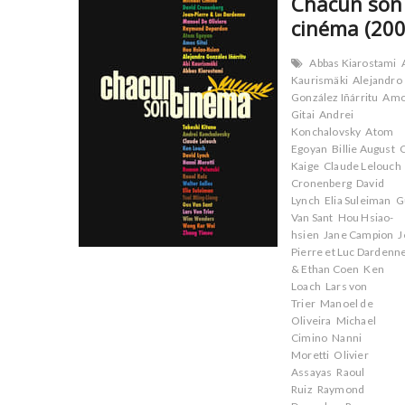
Chacun son
cinéma (200
Abbas Kiarostami
Kaurismäki
Alejandro
González Iñárritu
Am
Gitai
Andrei
Konchalovsky
Atom
Egoyan
Billie August
Kaige
Claude Lelouch
Cronenberg
David
Lynch
Elia Suleiman
G
Van Sant
Hou Hsiao-
hsien
Jane Campion
J
Pierre et Luc Dardenn
& Ethan Coen
Ken
Loach
Lars von
Trier
Manoel de
Oliveira
Michael
Cimino
Nanni
Moretti
Olivier
Assayas
Raoul
Ruiz
Raymond