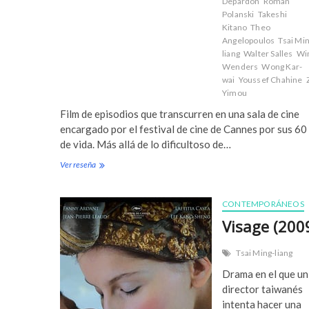
Depardon
Roman
Polanski
Takeshi
Kitano
Theo
Angelopoulos
Tsai Mi
liang
Walter Salles
Wi
Wenders
Wong Kar-
wai
Youssef Chahine
Yimou
Film de episodios que transcurren en una sala de cine
encargado por el festival de cine de Cannes por sus 60
de vida. Más allá de lo dificultoso de…
Ver reseña
C
h
a
c
CONTEMPORÁNEOS
u
Visage (200
n
s
o
Tsai Ming-liang
n
Drama en el que un
c
director taiwanés
i
n
intenta hacer una