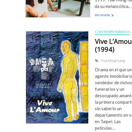
0
da su melancólica…
0
3
Ver reseña
T
)
h
e
H
CONTEMPORÁNEOS
o
Vive L’Amou
l
e
(1994)
(
1
Tsai Ming-liang
9
9
Drama en el que un
8
agente inmobiliaria
)
vendedor de nicho
funerarios y un
desocupado amant
la primera compart
sin saberlo un
departamento en v
en Taipei. Las
películas…