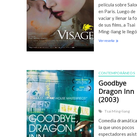
é
película sobre Sal
m
en Paris. Luego de
a
vaciar y llenar la f
(
2
de sus films, a Tsai
0
Ming-liang le lleg
0
7
Ver reseña
V
)
i
s
a
g
e
CONTEMPORÁNEOS
(
2
Goodbye
0
Dragon Inn
0
9
(2003)
)
Tsai Ming-liang
Comedia dramática
la que unos pocos
espectadores asist