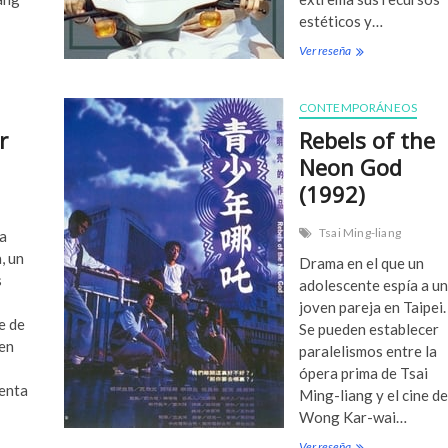
0
estéticos y…
0
Ver reseña
1
T
)
h
e
R
CONTEMPORÁNEOS
i
r
Rebels of the
v
e
Neon God
r
(1992)
(
1
9
Tsai Ming-liang
a
9
, un
Drama en el que un
7
s
adolescente espía a u
)
joven pareja en Taipei.
e de
Se pueden establecer
en
paralelismos entre la
ópera prima de Tsai
enta
Ming-liang y el cine de
Wong Kar-wai…
Ver reseña
R