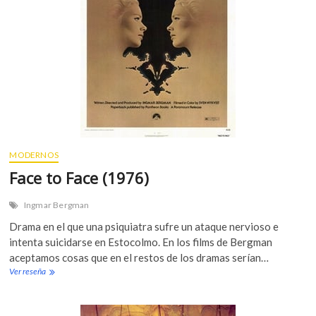
s
E
g
g
(
1
9
7
7
)
MODERNOS
Face to Face (1976)
Ingmar Bergman
Drama en el que una psiquiatra sufre un ataque nervioso e
intenta suicidarse en Estocolmo. En los films de Bergman
aceptamos cosas que en el restos de los dramas serían…
Ver reseña
F
a
c
e