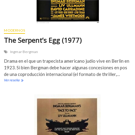
)
MODERNOS
The Serpent’s Egg (1977)
Ingmar Bergman
Drama en el que un trapecista americano judío vive en Berlin en
1923. Si bien Bergman debe hacer algunas concesiones en pos
de una coproducción internacional (el formato de thriller,…
Ver reseña
T
h
e
S
e
r
p
e
n
t
’