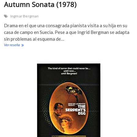
Autumn Sonata (1978)
n
(
1
Ingmar Bergman
9
Drama en el que una consagrada pianista visita a su hija en su
8
0
casa de campo en Suecia. Pese a que Ingrid Bergman se adapta
)
sin problemas al esquema de…
Ver reseña
A
u
t
u
m
n
S
o
n
a
t
a
(
1
9
7
8