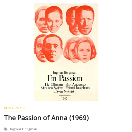
e
T
o
u
c
h
(
1
9
7
1
)
MODERNOS
The Passion of Anna (1969)
Ingmar Bergman