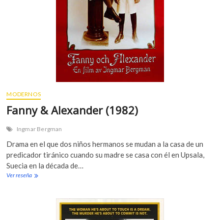
MODERNOS
Fanny & Alexander (1982)
Ingmar Bergman
Drama en el que dos niños hermanos se mudan a la casa de un
predicador tiránico cuando su madre se casa con él en Upsala,
Suecia en la década de…
Ver reseña
F
a
n
n
y
&