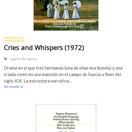
a
g
e
(
1
9
7
MODERNOS
3
Cries and Whispers (1972)
)
Ingmar Bergman
Drama en el que tres hermanas (una de ellas moribunda) y una
criada viven en una mansión en el campo de Suecia a fines del
siglo XIX. La estructura narrativa…
Ver reseña
C
r
i
e
s
a
n
d
W