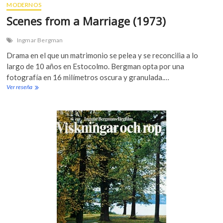
MODERNOS
Scenes from a Marriage (1973)
Ingmar Bergman
Drama en el que un matrimonio se pelea y se reconcilia a lo
largo de 10 años en Estocolmo. Bergman opta por una
fotografía en 16 milímetros oscura y granulada.…
Ver reseña
S
c
e
n
e
s
f
r
o
m
a
M
a
r
r
i