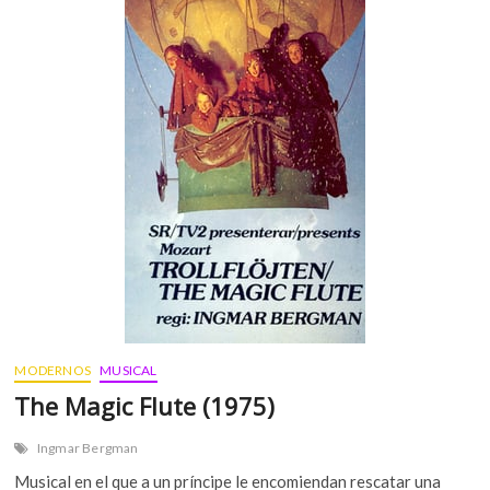
t
o
F
a
c
e
(
1
9
7
6
)
MODERNOS
MUSICAL
The Magic Flute (1975)
Ingmar Bergman
Musical en el que a un príncipe le encomiendan rescatar una