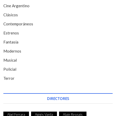
d
)
Cine Argentino
e
Clásicos
e
Contemporáneos
n
Estrenos
t
Fantasía
r
Modernos
a
Musical
d
a
Policial
s
Terror
DIRECTORES
Abel Ferrara
Agnès Varda
Alain Resnais