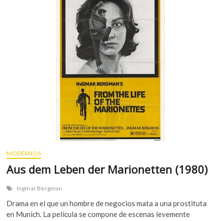
A
l
e
x
a
n
d
e
r
(
1
9
8
2
)
MODERNOS
Aus dem Leben der Marionetten (1980)
Ingmar Bergman
Drama en el que un hombre de negocios mata a una prostituta
en Munich. La película se compone de escenas levemente