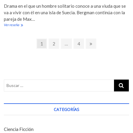
Drama en el que un hombre solitario conoce a una viuda que se
va a vivir con él en una isla de Suecia. Bergman continúa con la
pareja de Max…
Ver reseña
T
h
e
N
P
P
1
P
2
…
P
4
N
a
a
a
a
e
a
s
g
g
g
x
s
v
i
e
e
e
t
o
e
p
n
a
o
g
g
f
a
A
e
n
c
n
a
i
CATEGORÍAS
(
1
ó
9
n
6
Ciencia Ficción
9