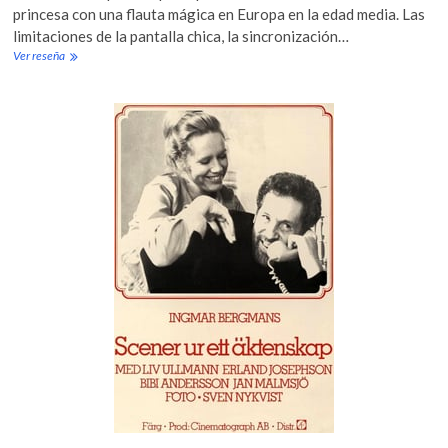
princesa con una flauta mágica en Europa en la edad media. Las
limitaciones de la pantalla chica, la sincronización…
Ver reseña
T
h
e
M
a
g
i
c
F
l
u
t
e
(
1
9
7
5
)