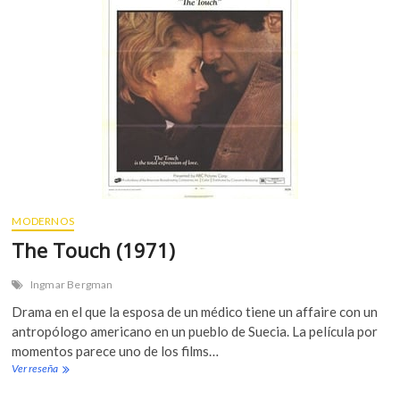
h
i
s
p
e
r
s
(
1
9
7
2
)
MODERNOS
The Touch (1971)
Ingmar Bergman
Drama en el que la esposa de un médico tiene un affaire con un
antropólogo americano en un pueblo de Suecia. La película por
momentos parece uno de los films…
Ver reseña
T
h