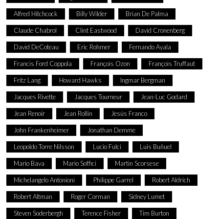
Alfred Hitchcock
Billy Wilder
Brian De Palma
Claude Chabrol
Clint Eastwood
David Cronenberg
David DeCoteau
Eric Rohmer
Fernando Ayala
Francis Ford Coppola
François Ozon
François Truffaut
Fritz Lang
Howard Hawks
Ingmar Bergman
Jacques Rivette
Jacques Tourneur
Jean-Luc Godard
Jean Renoir
Jean Rollin
Jesús Franco
John Frankenheimer
Jonathan Demme
Leopoldo Torre Nilsson
Lucio Fulci
Luis Buñuel
Mario Bava
Mario Soffici
Martin Scorsese
Michelangelo Antonioni
Philippe Garrel
Robert Aldrich
Robert Altman
Roger Corman
Sidney Lumet
Steven Soderbergh
Terence Fisher
Tim Burton