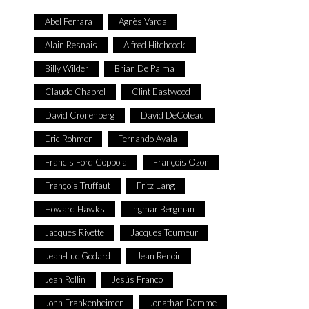
Abel Ferrara
Agnès Varda
Alain Resnais
Alfred Hitchcock
Billy Wilder
Brian De Palma
Claude Chabrol
Clint Eastwood
David Cronenberg
David DeCoteau
Eric Rohmer
Fernando Ayala
Francis Ford Coppola
François Ozon
François Truffaut
Fritz Lang
Howard Hawks
Ingmar Bergman
Jacques Rivette
Jacques Tourneur
Jean-Luc Godard
Jean Renoir
Jean Rollin
Jesús Franco
John Frankenheimer
Jonathan Demme