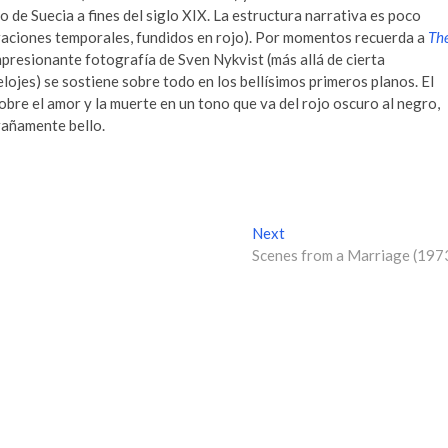
 de Suecia a fines del siglo XIX. La estructura narrativa es poco
raciones temporales, fundidos en rojo). Por momentos recuerda a
Th
impresionante fotografía de Sven Nykvist (más allá de cierta
relojes) se sostiene sobre todo en los bellísimos primeros planos. El
sobre el amor y la muerte en un tono que va del rojo oscuro al negro,
trañamente bello.
Next
N
Scenes from a Marriage (197
e
x
t
p
o
s
t
: