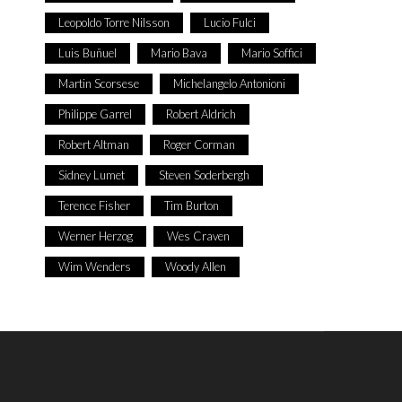
Leopoldo Torre Nilsson
Lucio Fulci
Luis Buñuel
Mario Bava
Mario Soffici
Martin Scorsese
Michelangelo Antonioni
Philippe Garrel
Robert Aldrich
Robert Altman
Roger Corman
Sidney Lumet
Steven Soderbergh
Terence Fisher
Tim Burton
Werner Herzog
Wes Craven
Wim Wenders
Woody Allen