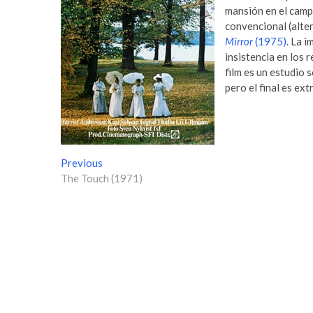
mansión en el campo
convencional (alte
Mirror
(1975)
. La 
insistencia en los 
film es un estudio 
pero el final es ex
N
Previous
P
The Touch (1971)
r
a
e
v
v
i
e
o
g
u
s
a
p
c
o