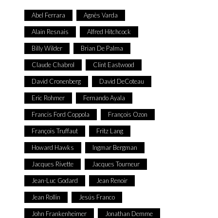
Abel Ferrara
Agnès Varda
Alain Resnais
Alfred Hitchcock
Billy Wilder
Brian De Palma
Claude Chabrol
Clint Eastwood
David Cronenberg
David DeCoteau
Eric Rohmer
Fernando Ayala
Francis Ford Coppola
François Ozon
François Truffaut
Fritz Lang
Howard Hawks
Ingmar Bergman
Jacques Rivette
Jacques Tourneur
Jean-Luc Godard
Jean Renoir
Jean Rollin
Jesús Franco
John Frankenheimer
Jonathan Demme