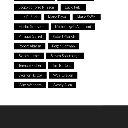
Leopoldo Torre Nilsson
Lucio Fulci
Luis Buñuel
Mario Bava
Mario Soffici
Martin Scorsese
Michelangelo Antonioni
Philippe Garrel
Robert Aldrich
Robert Altman
Roger Corman
Sidney Lumet
Steven Soderbergh
Terence Fisher
Tim Burton
Werner Herzog
Wes Craven
Wim Wenders
Woody Allen