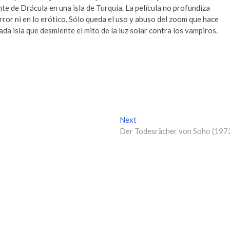
e de Drácula en una isla de Turquía. La película no profundiza
ror ni en lo erótico. Sólo queda el uso y abuso del zoom que hace
da isla que desmiente el mito de la luz solar contra los vampiros.
Next
N
Der Todesrächer von Soho (197
e
x
t
p
o
s
t
: