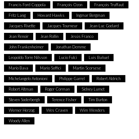
Francis Ford Coppola
François Ozon
François Truffaut
Fritz Lang
Howard Hawks
Ingmar Bergman
Jacques Rivette
Jacques Tourneur
Jean-Luc Godard
Jean Renoir
Jean Rollin
Jesús Franco
John Frankenheimer
Jonathan Demme
Leopoldo Torre Nilsson
Lucio Fulci
Luis Buñuel
Mario Bava
Mario Soffici
Martin Scorsese
Michelangelo Antonioni
Philippe Garrel
Robert Aldrich
Robert Altman
Roger Corman
Sidney Lumet
Steven Soderbergh
Terence Fisher
Tim Burton
Werner Herzog
Wes Craven
Wim Wenders
Woody Allen