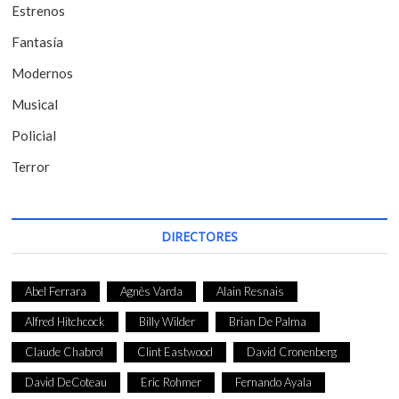
t
Estrenos
r
Fantasía
a
Modernos
d
Musical
a
Policial
s
Terror
DIRECTORES
Abel Ferrara
Agnès Varda
Alain Resnais
Alfred Hitchcock
Billy Wilder
Brian De Palma
Claude Chabrol
Clint Eastwood
David Cronenberg
David DeCoteau
Eric Rohmer
Fernando Ayala