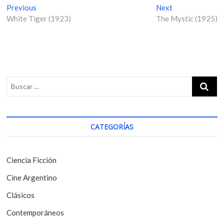
N
Previous
P
Next
N
White Tiger (1923)
r
The Mystic (1925)
e
a
e
x
v
v
t
i
p
e
o
o
g
u
s
s
t
a
p
:
c
o
i
s
CATEGORÍAS
t
ó
:
n
Ciencia Ficción
d
Cine Argentino
e
Clásicos
e
Contemporáneos
n