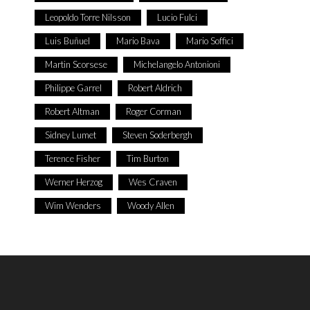
Leopoldo Torre Nilsson
Lucio Fulci
Luis Buñuel
Mario Bava
Mario Soffici
Martin Scorsese
Michelangelo Antonioni
Philippe Garrel
Robert Aldrich
Robert Altman
Roger Corman
Sidney Lumet
Steven Soderbergh
Terence Fisher
Tim Burton
Werner Herzog
Wes Craven
Wim Wenders
Woody Allen