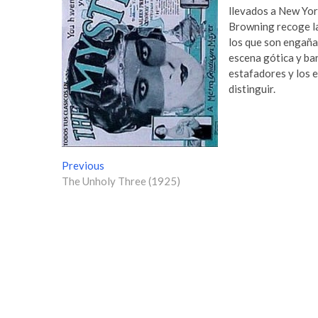
llevados a New York
Browning recoge la
los que son engaña
escena gótica y bar
estafadores y los e
distinguir.
N
Previous
P
The Unholy Three (1925)
r
a
e
v
v
i
e
o
g
u
s
a
p
c
o