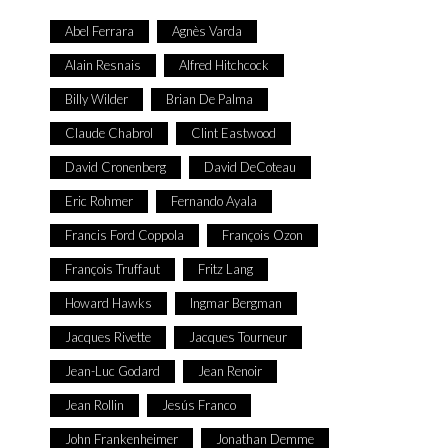
Abel Ferrara
Agnès Varda
Alain Resnais
Alfred Hitchcock
Billy Wilder
Brian De Palma
Claude Chabrol
Clint Eastwood
David Cronenberg
David DeCoteau
Eric Rohmer
Fernando Ayala
Francis Ford Coppola
François Ozon
François Truffaut
Fritz Lang
Howard Hawks
Ingmar Bergman
Jacques Rivette
Jacques Tourneur
Jean-Luc Godard
Jean Renoir
Jean Rollin
Jesús Franco
John Frankenheimer
Jonathan Demme