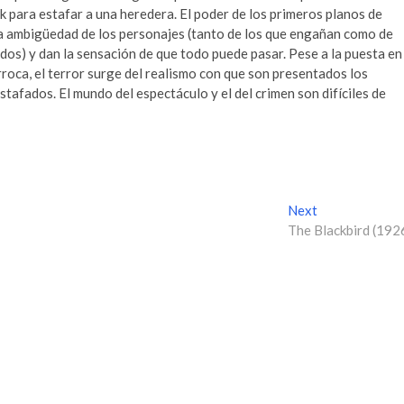
 para estafar a una heredera. El poder de los primeros planos de
 ambigüedad de los personajes (tanto de los que engañan como de
dos) y dan la sensación de que todo puede pasar. Pese a la puesta en
roca, el terror surge del realismo con que son presentados los
stafados. El mundo del espectáculo y el del crimen son difíciles de
Next
N
The Blackbird (192
e
x
t
p
o
s
t
: