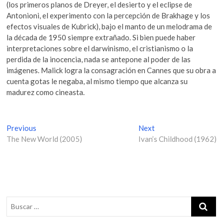
(los primeros planos de Dreyer, el desierto y el eclipse de
Antonioni, el experimento con la percepción de Brakhage y los
efectos visuales de Kubrick), bajo el manto de un melodrama de
la década de 1950 siempre extrañado. Si bien puede haber
interpretaciones sobre el darwinismo, el cristianismo o la
perdida de la inocencia, nada se antepone al poder de las
imágenes. Malick logra la consagración en Cannes que su obra a
cuenta gotas le negaba, al mismo tiempo que alcanza su
madurez como cineasta.
N
Previous
P
Next
N
The New World (2005)
r
Ivan’s Childhood (1962)
e
a
e
x
v
v
t
i
p
e
o
o
g
u
s
s
t
a
p
: