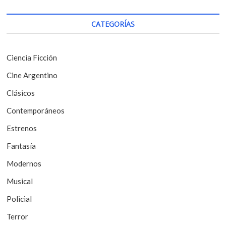
c
o
i
s
CATEGORÍAS
t
ó
:
n
Ciencia Ficción
d
Cine Argentino
e
Clásicos
e
Contemporáneos
n
t
Estrenos
r
Fantasía
a
Modernos
d
Musical
a
Policial
s
Terror