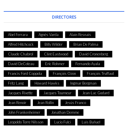
DIRECTORES
Abel Ferrara
Agnès Varda
Alain Resnais
Alfred Hitchcock
Billy Wilder
Brian De Palma
Claude Chabrol
Clint Eastwood
David Cronenberg
David DeCoteau
Eric Rohmer
Fernando Ayala
Francis Ford Coppola
François Ozon
François Truffaut
Fritz Lang
Howard Hawks
Ingmar Bergman
Jacques Rivette
Jacques Tourneur
Jean-Luc Godard
Jean Renoir
Jean Rollin
Jesús Franco
John Frankenheimer
Jonathan Demme
Leopoldo Torre Nilsson
Lucio Fulci
Luis Buñuel