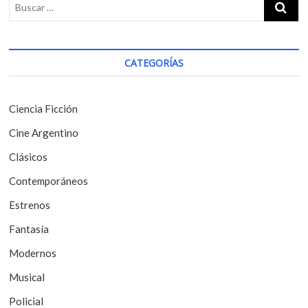
s
t
a
p
:
c
o
i
s
CATEGORÍAS
t
ó
:
n
Ciencia Ficción
d
Cine Argentino
e
Clásicos
e
Contemporáneos
n
t
Estrenos
r
Fantasía
a
Modernos
d
Musical
a
Policial