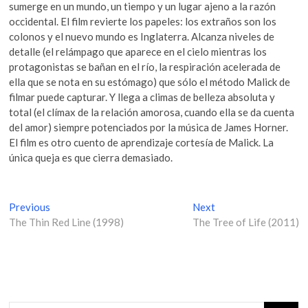
sumerge en un mundo, un tiempo y un lugar ajeno a la razón
occidental. El film revierte los papeles: los extraños son los
colonos y el nuevo mundo es Inglaterra. Alcanza niveles de
detalle (el relámpago que aparece en el cielo mientras los
protagonistas se bañan en el río, la respiración acelerada de
ella que se nota en su estómago) que sólo el método Malick de
filmar puede capturar. Y llega a climas de belleza absoluta y
total (el clímax de la relación amorosa, cuando ella se da cuenta
del amor) siempre potenciados por la música de James Horner.
El film es otro cuento de aprendizaje cortesía de Malick. La
única queja es que cierra demasiado.
N
Previous
P
Next
N
The Thin Red Line (1998)
r
The Tree of Life (2011)
e
a
e
x
v
v
t
i
p
e
o
o
g
u
s