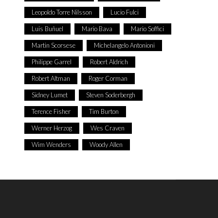
Leopoldo Torre Nilsson
Lucio Fulci
Luis Buñuel
Mario Bava
Mario Soffici
Martin Scorsese
Michelangelo Antonioni
Philippe Garrel
Robert Aldrich
Robert Altman
Roger Corman
Sidney Lumet
Steven Soderbergh
Terence Fisher
Tim Burton
Werner Herzog
Wes Craven
Wim Wenders
Woody Allen