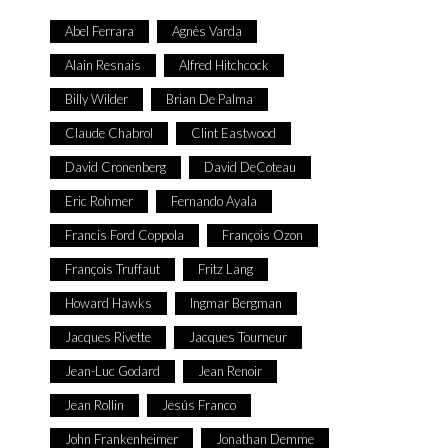
Abel Ferrara
Agnès Varda
Alain Resnais
Alfred Hitchcock
Billy Wilder
Brian De Palma
Claude Chabrol
Clint Eastwood
David Cronenberg
David DeCoteau
Eric Rohmer
Fernando Ayala
Francis Ford Coppola
François Ozon
François Truffaut
Fritz Lang
Howard Hawks
Ingmar Bergman
Jacques Rivette
Jacques Tourneur
Jean-Luc Godard
Jean Renoir
Jean Rollin
Jesús Franco
John Frankenheimer
Jonathan Demme