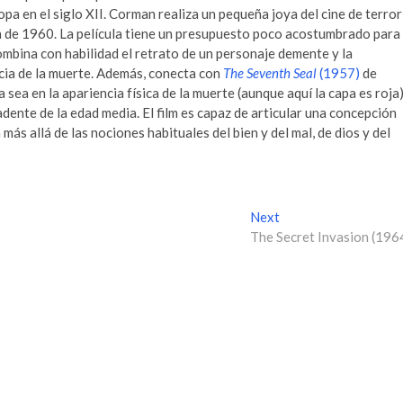
opa en el siglo XII. Corman realiza un pequeña joya del cine de terror
a de 1960. La película tiene un presupuesto poco acostumbrado para
ombina con habilidad el retrato de un personaje demente y la
cia de la muerte. Además, conecta con
The Seventh Seal
(1957)
de
sea en la apariencia física de la muerte (aunque aquí la capa es roja
adente de la edad media. El film es capaz de articular una concepción
más allá de las nociones habituales del bien y del mal, de dios y del
Next
N
The Secret Invasion (196
e
x
t
p
o
s
t
: