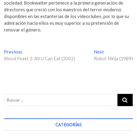
sociedad. Bookwalter pertenece a la primera generación de
directores que creció con los maestros del terror moderno
disponibles en las estanterías de los videoclubes, por lo que su
admiración hacia ellos es muy superior a su pretensión de
renovar el género.
N
Previous
P
Next
N
Blood Feast 2: All U Can Eat (2002)
r
Robot Ninja (1989)
e
a
e
x
v
v
t
i
p
e
o
o
g
u
s
s
t
a
p
:
c
o
i
s
CATEGORÍAS
t
ó
: