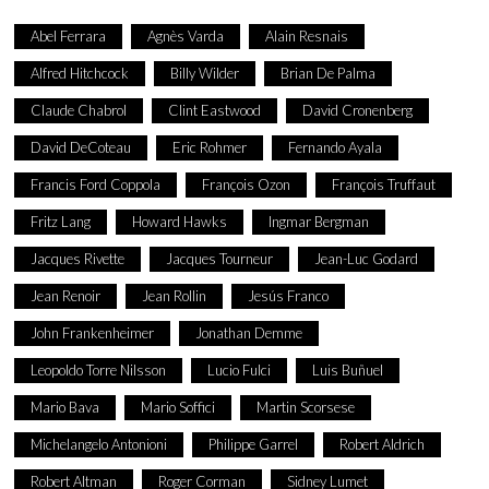
Abel Ferrara
Agnès Varda
Alain Resnais
Alfred Hitchcock
Billy Wilder
Brian De Palma
Claude Chabrol
Clint Eastwood
David Cronenberg
David DeCoteau
Eric Rohmer
Fernando Ayala
Francis Ford Coppola
François Ozon
François Truffaut
Fritz Lang
Howard Hawks
Ingmar Bergman
Jacques Rivette
Jacques Tourneur
Jean-Luc Godard
Jean Renoir
Jean Rollin
Jesús Franco
John Frankenheimer
Jonathan Demme
Leopoldo Torre Nilsson
Lucio Fulci
Luis Buñuel
Mario Bava
Mario Soffici
Martin Scorsese
Michelangelo Antonioni
Philippe Garrel
Robert Aldrich
Robert Altman
Roger Corman
Sidney Lumet