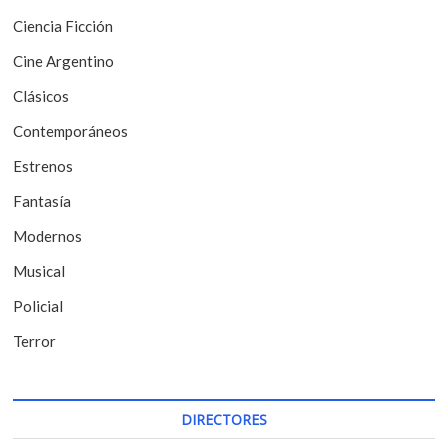
n
Ciencia Ficción
d
Cine Argentino
e
Clásicos
e
Contemporáneos
n
t
Estrenos
r
Fantasía
a
Modernos
d
Musical
a
Policial
s
Terror
DIRECTORES