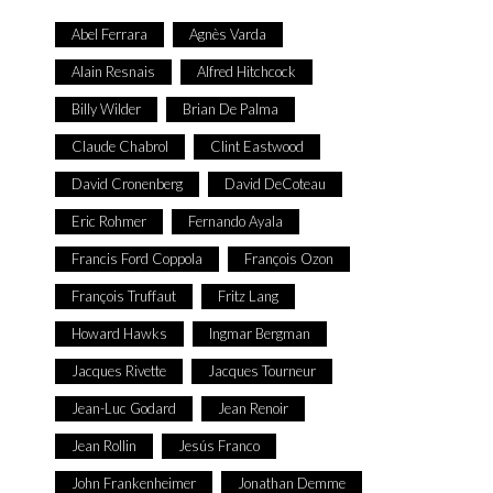
Abel Ferrara
Agnès Varda
Alain Resnais
Alfred Hitchcock
Billy Wilder
Brian De Palma
Claude Chabrol
Clint Eastwood
David Cronenberg
David DeCoteau
Eric Rohmer
Fernando Ayala
Francis Ford Coppola
François Ozon
François Truffaut
Fritz Lang
Howard Hawks
Ingmar Bergman
Jacques Rivette
Jacques Tourneur
Jean-Luc Godard
Jean Renoir
Jean Rollin
Jesús Franco
John Frankenheimer
Jonathan Demme