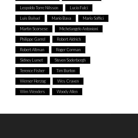
Leopoldo Torre Nilsson
Lucio Fulci
Luis Buñuel
Mario Bava
Mario Soffici
Martin Scorsese
Michelangelo Antonioni
Philippe Garrel
Robert Aldrich
Robert Altman
Roger Corman
Sidney Lumet
Steven Soderbergh
Terence Fisher
Tim Burton
Werner Herzog
Wes Craven
Wim Wenders
Woody Allen