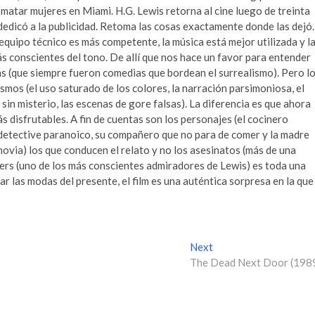
matar mujeres en Miami. H.G. Lewis retorna al cine luego de treinta
dedicó a la publicidad. Retoma las cosas exactamente donde las dejó.
equipo técnico es más competente, la música está mejor utilizada y l
s conscientes del tono. De allí que nos hace un favor para entender
as (que siempre fueron comedias que bordean el surrealismo). Pero l
smos (el uso saturado de los colores, la narración parsimoniosa, el
 sin misterio, las escenas de gore falsas). La diferencia es que ahora
 disfrutables. A fin de cuentas son los personajes (el cocinero
 detective paranoico, su compañero que no para de comer y la madre
novia) los que conducen el relato y no los asesinatos (más de una
ers (uno de los más conscientes admiradores de Lewis) es toda una
tar las modas del presente, el film es una auténtica sorpresa en la que
Next
N
The Dead Next Door (198
e
x
t
p