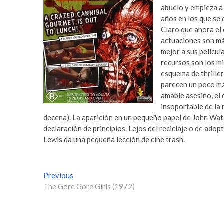
abuelo y empieza a 
años en los que se 
Claro que ahora el 
actuaciones son má
mejor a sus películ
recursos son los mi
esquema de thriller
parecen un poco más
amable asesino, el
insoportable de la 
decena). La aparición en un pequeño papel de John Wat
declaración de principios. Lejos del reciclaje o de adop
Lewis da una pequeña lección de cine trash.
N
Previous
P
The Gore Gore Girls (1972)
r
a
e
v
v
i