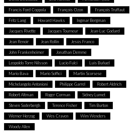
Francis Ford Coppola
François Ozon
François Truffaut
Fritz Lang
Howard Hawks
Ingmar Bergman
Jacques Rivette
Jacques Tourneur
Jean-Luc Godard
Jean Renoir
Jean Rollin
Jesús Franco
John Frankenheimer
Jonathan Demme
Leopoldo Torre Nilsson
Lucio Fulci
Luis Buñuel
Mario Bava
Mario Soffici
Martin Scorsese
Michelangelo Antonioni
Philippe Garrel
Robert Aldrich
Robert Altman
Roger Corman
Sidney Lumet
Steven Soderbergh
Terence Fisher
Tim Burton
Werner Herzog
Wes Craven
Wim Wenders
Woody Allen