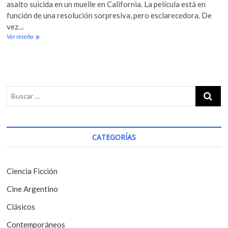
asalto suicida en un muelle en California. La película está en
función de una resolución sorpresiva, pero esclarecedora. De
vez…
Ver reseña
T
h
e
U
s
u
a
l
S
u
s
CATEGORÍAS
p
e
c
t
Ciencia Ficción
s
(
Cine Argentino
1
9
Clásicos
9
5
Contemporáneos