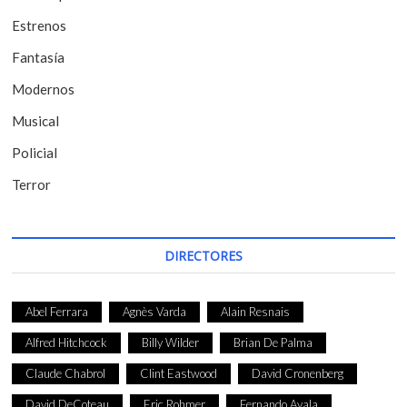
)
Estrenos
Fantasía
Modernos
Musical
Policial
Terror
DIRECTORES
Abel Ferrara
Agnès Varda
Alain Resnais
Alfred Hitchcock
Billy Wilder
Brian De Palma
Claude Chabrol
Clint Eastwood
David Cronenberg
David DeCoteau
Eric Rohmer
Fernando Ayala