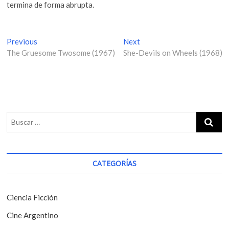
termina de forma abrupta.
N
Previous
P
Next
N
The Gruesome Twosome (1967)
r
She-Devils on Wheels (1968)
e
a
e
x
v
v
t
i
p
e
o
o
g
u
s
s
t
a
p
:
c
o
i
s
CATEGORÍAS
t
ó
:
n
Ciencia Ficción
d
Cine Argentino
e