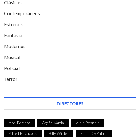
Clásicos
e
Contemporáneos
n
t
Estrenos
r
Fantasía
a
Modernos
d
Musical
a
Policial
s
Terror
DIRECTORES
Abel Ferrara
Agnès Varda
Alain Resnais
Alfred Hitchcock
Billy Wilder
Brian De Palma