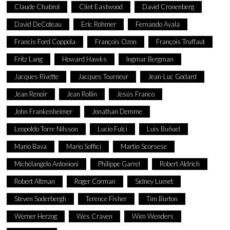
Claude Chabrol
Clint Eastwood
David Cronenberg
David DeCoteau
Eric Rohmer
Fernando Ayala
Francis Ford Coppola
François Ozon
François Truffaut
Fritz Lang
Howard Hawks
Ingmar Bergman
Jacques Rivette
Jacques Tourneur
Jean-Luc Godard
Jean Renoir
Jean Rollin
Jesús Franco
John Frankenheimer
Jonathan Demme
Leopoldo Torre Nilsson
Lucio Fulci
Luis Buñuel
Mario Bava
Mario Soffici
Martin Scorsese
Michelangelo Antonioni
Philippe Garrel
Robert Aldrich
Robert Altman
Roger Corman
Sidney Lumet
Steven Soderbergh
Terence Fisher
Tim Burton
Werner Herzog
Wes Craven
Wim Wenders