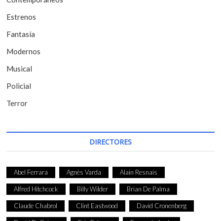
n
t
Estrenos
r
Fantasía
a
Modernos
d
Musical
a
Policial
s
Terror
DIRECTORES
Abel Ferrara
Agnès Varda
Alain Resnais
Alfred Hitchcock
Billy Wilder
Brian De Palma
Claude Chabrol
Clint Eastwood
David Cronenberg