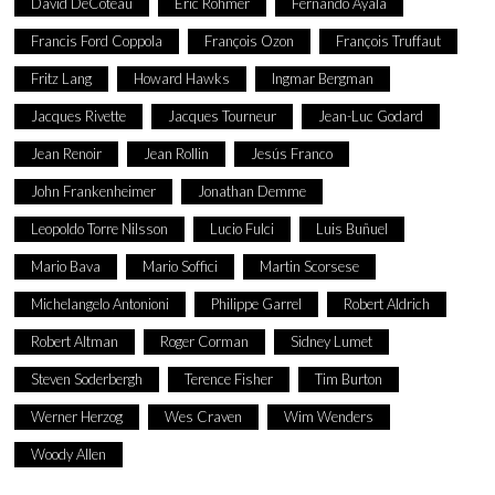
David DeCoteau
Eric Rohmer
Fernando Ayala
Francis Ford Coppola
François Ozon
François Truffaut
Fritz Lang
Howard Hawks
Ingmar Bergman
Jacques Rivette
Jacques Tourneur
Jean-Luc Godard
Jean Renoir
Jean Rollin
Jesús Franco
John Frankenheimer
Jonathan Demme
Leopoldo Torre Nilsson
Lucio Fulci
Luis Buñuel
Mario Bava
Mario Soffici
Martin Scorsese
Michelangelo Antonioni
Philippe Garrel
Robert Aldrich
Robert Altman
Roger Corman
Sidney Lumet
Steven Soderbergh
Terence Fisher
Tim Burton
Werner Herzog
Wes Craven
Wim Wenders
Woody Allen