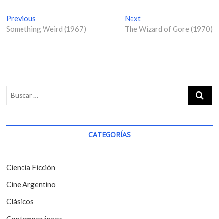
N
Previous
P
Next
N
Something Weird (1967)
r
The Wizard of Gore (1970)
e
a
e
x
v
v
t
i
p
e
o
o
g
u
s
s
t
a
p
:
c
o
i
s
CATEGORÍAS
t
ó
:
n
Ciencia Ficción
d
Cine Argentino
e
Clásicos
e
Contemporáneos