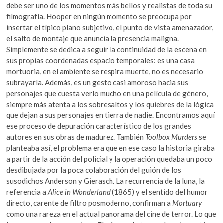
debe ser uno de los momentos más bellos y realistas de toda su
filmografía. Hooper en ningún momento se preocupa por
insertar el típico plano subjetivo, el punto de vista amenazador,
el salto de montaje que anuncia la presencia maligna.
Simplemente se dedica a seguir la continuidad de la escena en
sus propias coordenadas espacio temporales: es una casa
mortuoria, en el ambiente se respira muerte, no es necesario
subrayarla. Además, es un gesto casi amoroso hacia sus
personajes que cuesta verlo mucho en una película de género,
siempre más atenta a los sobresaltos y los quiebres de la lógica
que dejan a sus personajes en tierra de nadie. Encontramos aquí
ese proceso de depuración característico de los grandes
autores en sus obras de madurez. También
Toolbox Murders
se
planteaba así, el problema era que en ese caso la historia giraba
a partir de la acción del policial y la operación quedaba un poco
desdibujada por la poca colaboración del guión de los
susodichos Anderson y Gierasch. La recurrencia de la luna, la
referencia a
Alice in Wonderland
(1865) y el sentido del humor
directo, carente de filtro posmoderno, confirman a
Mortuary
como una rareza en el actual panorama del cine de terror. Lo que