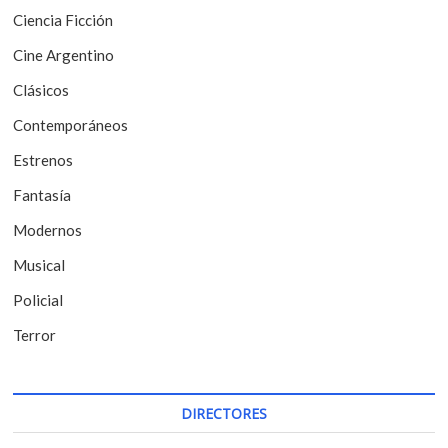
n
Ciencia Ficción
d
Cine Argentino
e
Clásicos
e
Contemporáneos
n
t
Estrenos
r
Fantasía
a
Modernos
d
Musical
a
Policial
s
Terror
DIRECTORES