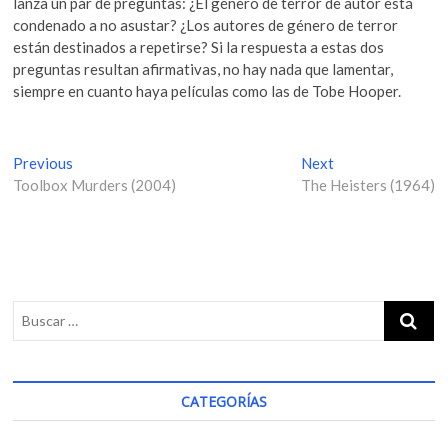
lanza un par de preguntas: ¿El género de terror de autor está
condenado a no asustar? ¿Los autores de género de terror
están destinados a repetirse? Si la respuesta a estas dos
preguntas resultan afirmativas, no hay nada que lamentar,
siempre en cuanto haya películas como las de Tobe Hooper.
N
Previous
P
Next
N
Toolbox Murders (2004)
r
The Heisters (1964)
e
a
e
x
v
v
t
i
p
e
o
o
g
u
s
s
t
a
p
:
c
o
i
s
CATEGORÍAS
t
ó
: