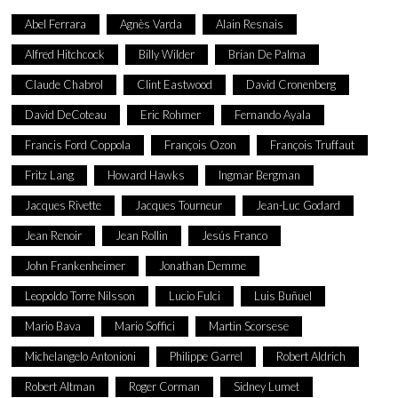
Abel Ferrara
Agnès Varda
Alain Resnais
Alfred Hitchcock
Billy Wilder
Brian De Palma
Claude Chabrol
Clint Eastwood
David Cronenberg
David DeCoteau
Eric Rohmer
Fernando Ayala
Francis Ford Coppola
François Ozon
François Truffaut
Fritz Lang
Howard Hawks
Ingmar Bergman
Jacques Rivette
Jacques Tourneur
Jean-Luc Godard
Jean Renoir
Jean Rollin
Jesús Franco
John Frankenheimer
Jonathan Demme
Leopoldo Torre Nilsson
Lucio Fulci
Luis Buñuel
Mario Bava
Mario Soffici
Martin Scorsese
Michelangelo Antonioni
Philippe Garrel
Robert Aldrich
Robert Altman
Roger Corman
Sidney Lumet