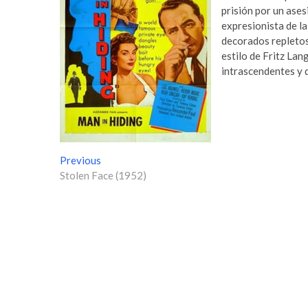
prisión por un ase
expresionista de la
decorados repletos 
estilo de Fritz Lan
intrascendentes y d
N
Previous
P
Stolen Face (1952)
r
a
e
v
v
i
e
o
g
u
s
a
p
c
o