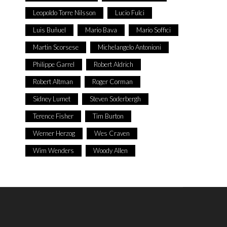
Leopoldo Torre Nilsson
Lucio Fulci
Luis Buñuel
Mario Bava
Mario Soffici
Martin Scorsese
Michelangelo Antonioni
Philippe Garrel
Robert Aldrich
Robert Altman
Roger Corman
Sidney Lumet
Steven Soderbergh
Terence Fisher
Tim Burton
Werner Herzog
Wes Craven
Wim Wenders
Woody Allen