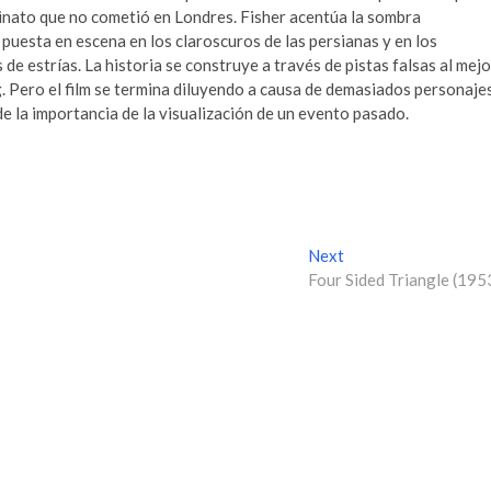
sinato que no cometió en Londres. Fisher acentúa la sombra
 puesta en escena en los claroscuros de las persianas y en los
de estrías. La historia se construye a través de pistas falsas al mejo
g. Pero el film se termina diluyendo a causa de demasiados personaje
e la importancia de la visualización de un evento pasado.
Next
N
Four Sided Triangle (195
e
x
t
p
o
s
t
: