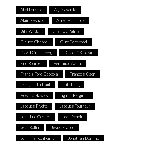
Abel Ferrara
Agnès Varda
Alain Resnais
Alfred Hitchcock
Billy Wilder
Brian De Palma
Claude Chabrol
Clint Eastwood
David Cronenberg
David DeCoteau
Eric Rohmer
Fernando Ayala
Francis Ford Coppola
François Ozon
François Truffaut
Fritz Lang
Howard Hawks
Ingmar Bergman
Jacques Rivette
Jacques Tourneur
Jean-Luc Godard
Jean Renoir
Jean Rollin
Jesús Franco
John Frankenheimer
Jonathan Demme