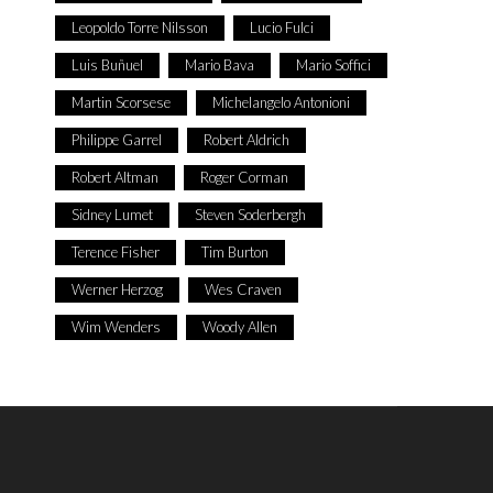
Leopoldo Torre Nilsson
Lucio Fulci
Luis Buñuel
Mario Bava
Mario Soffici
Martin Scorsese
Michelangelo Antonioni
Philippe Garrel
Robert Aldrich
Robert Altman
Roger Corman
Sidney Lumet
Steven Soderbergh
Terence Fisher
Tim Burton
Werner Herzog
Wes Craven
Wim Wenders
Woody Allen