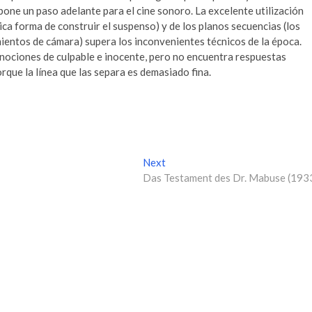
supone un paso adelante para el cine sonoro. La excelente utilización
tica forma de construir el suspenso) y de los planos secuencias (los
entos de cámara) supera los inconvenientes técnicos de la época.
 nociones de culpable e inocente, pero no encuentra respuestas
rque la línea que las separa es demasiado fina.
Next
N
Das Testament des Dr. Mabuse (193
e
x
t
p
o
s
t
: