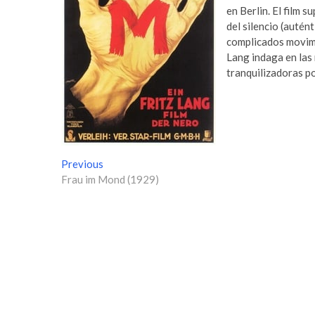
en Berlin. El film 
del silencio (autén
complicados movimi
Lang indaga en las
tranquilizadoras po
N
Previous
P
Frau im Mond (1929)
r
a
e
v
v
i
e
o
g
u
s
a
p
c
o