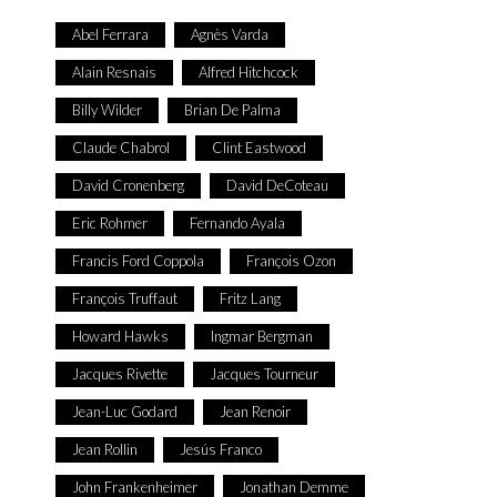
Abel Ferrara
Agnès Varda
Alain Resnais
Alfred Hitchcock
Billy Wilder
Brian De Palma
Claude Chabrol
Clint Eastwood
David Cronenberg
David DeCoteau
Eric Rohmer
Fernando Ayala
Francis Ford Coppola
François Ozon
François Truffaut
Fritz Lang
Howard Hawks
Ingmar Bergman
Jacques Rivette
Jacques Tourneur
Jean-Luc Godard
Jean Renoir
Jean Rollin
Jesús Franco
John Frankenheimer
Jonathan Demme