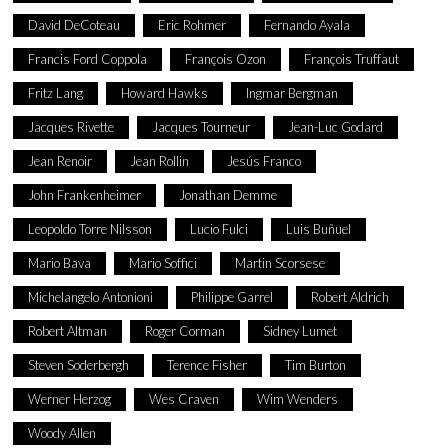
David DeCoteau
Eric Rohmer
Fernando Ayala
Francis Ford Coppola
François Ozon
François Truffaut
Fritz Lang
Howard Hawks
Ingmar Bergman
Jacques Rivette
Jacques Tourneur
Jean-Luc Godard
Jean Renoir
Jean Rollin
Jesús Franco
John Frankenheimer
Jonathan Demme
Leopoldo Torre Nilsson
Lucio Fulci
Luis Buñuel
Mario Bava
Mario Soffici
Martin Scorsese
Michelangelo Antonioni
Philippe Garrel
Robert Aldrich
Robert Altman
Roger Corman
Sidney Lumet
Steven Soderbergh
Terence Fisher
Tim Burton
Werner Herzog
Wes Craven
Wim Wenders
Woody Allen