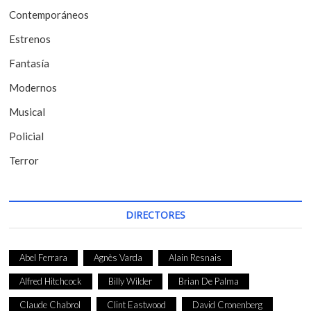
Contemporáneos
n
t
Estrenos
r
Fantasía
a
Modernos
d
Musical
a
Policial
s
Terror
DIRECTORES
Abel Ferrara
Agnès Varda
Alain Resnais
Alfred Hitchcock
Billy Wilder
Brian De Palma
Claude Chabrol
Clint Eastwood
David Cronenberg