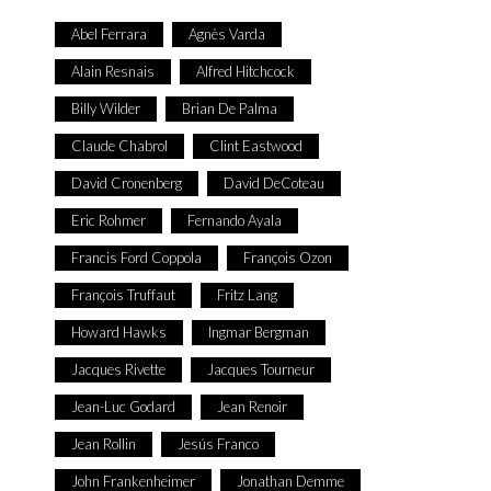
Abel Ferrara
Agnès Varda
Alain Resnais
Alfred Hitchcock
Billy Wilder
Brian De Palma
Claude Chabrol
Clint Eastwood
David Cronenberg
David DeCoteau
Eric Rohmer
Fernando Ayala
Francis Ford Coppola
François Ozon
François Truffaut
Fritz Lang
Howard Hawks
Ingmar Bergman
Jacques Rivette
Jacques Tourneur
Jean-Luc Godard
Jean Renoir
Jean Rollin
Jesús Franco
John Frankenheimer
Jonathan Demme