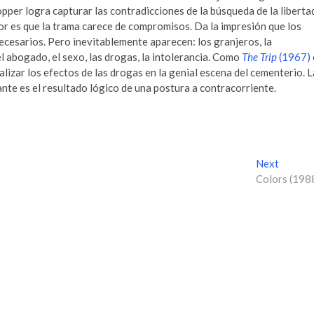
pper logra capturar las contradicciones de la búsqueda de la liberta
or es que la trama carece de compromisos. Da la impresión que los
ecesarios. Pero inevitablemente aparecen: los granjeros, la
l abogado, el sexo, las drogas, la intolerancia. Como
The Trip
(1967)
ualizar los efectos de las drogas en la genial escena del cementerio. L
nte es el resultado lógico de una postura a contracorriente.
Next
N
Colors (198
e
x
t
p
o
s
t
: