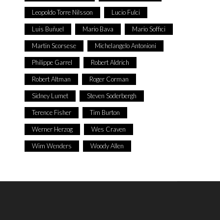
Leopoldo Torre Nilsson
Lucio Fulci
Luis Buñuel
Mario Bava
Mario Soffici
Martin Scorsese
Michelangelo Antonioni
Philippe Garrel
Robert Aldrich
Robert Altman
Roger Corman
Sidney Lumet
Steven Soderbergh
Terence Fisher
Tim Burton
Werner Herzog
Wes Craven
Wim Wenders
Woody Allen