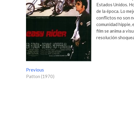
Estados Unidos. Ho
de la época. Lo mej
conflictos no son n
comunidad hippie, e
film se anima a vis
resolución shoquea
N
Previous
P
Patton (1970)
r
a
e
v
v
i
e
o
g
u
s
a
p
c
o