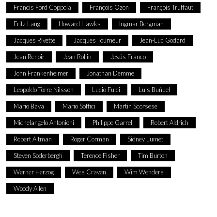
Francis Ford Coppola
François Ozon
François Truffaut
Fritz Lang
Howard Hawks
Ingmar Bergman
Jacques Rivette
Jacques Tourneur
Jean-Luc Godard
Jean Renoir
Jean Rollin
Jesús Franco
John Frankenheimer
Jonathan Demme
Leopoldo Torre Nilsson
Lucio Fulci
Luis Buñuel
Mario Bava
Mario Soffici
Martin Scorsese
Michelangelo Antonioni
Philippe Garrel
Robert Aldrich
Robert Altman
Roger Corman
Sidney Lumet
Steven Soderbergh
Terence Fisher
Tim Burton
Werner Herzog
Wes Craven
Wim Wenders
Woody Allen