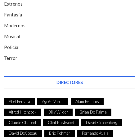
t
Estrenos
r
Fantasía
a
Modernos
d
Musical
a
Policial
s
Terror
DIRECTORES
Abel Ferrara
Agnès Varda
Alain Resnais
Alfred Hitchcock
Billy Wilder
Brian De Palma
Claude Chabrol
Clint Eastwood
David Cronenberg
David DeCoteau
Eric Rohmer
Fernando Ayala