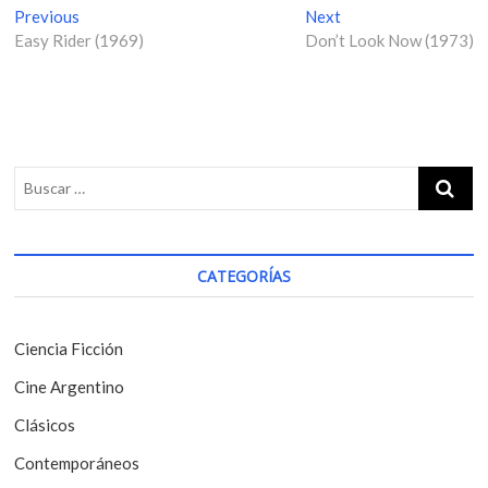
N
Previous
P
Next
N
Easy Rider (1969)
r
Don’t Look Now (1973)
e
a
e
x
v
v
t
i
p
e
o
o
g
u
s
s
t
a
p
:
c
o
i
s
CATEGORÍAS
t
ó
:
n
Ciencia Ficción
d
Cine Argentino
e
Clásicos
e
Contemporáneos
n