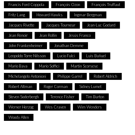
Francis Ford Coppola
François Ozon
François Truffaut
Fritz Lang
Howard Hawks
Ingmar Bergman
Jacques Rivette
Jacques Tourneur
Jean-Luc Godard
Jean Renoir
Jean Rollin
Jesús Franco
John Frankenheimer
Jonathan Demme
Leopoldo Torre Nilsson
Lucio Fulci
Luis Buñuel
Mario Bava
Mario Soffici
Martin Scorsese
Michelangelo Antonioni
Philippe Garrel
Robert Aldrich
Robert Altman
Roger Corman
Sidney Lumet
Steven Soderbergh
Terence Fisher
Tim Burton
Werner Herzog
Wes Craven
Wim Wenders
Woody Allen