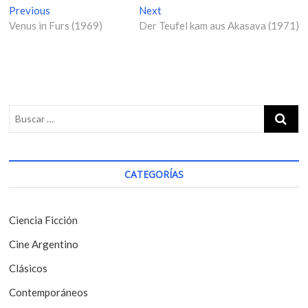
N
Previous
P
Next
N
Venus in Furs (1969)
r
Der Teufel kam aus Akasava (1971)
e
a
e
x
v
v
t
i
p
e
o
o
g
u
s
s
t
a
p
:
c
o
i
s
CATEGORÍAS
t
ó
:
n
Ciencia Ficción
d
Cine Argentino
e
Clásicos
e
Contemporáneos
n