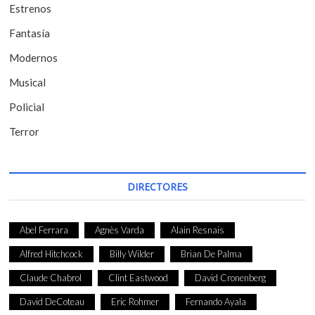
t
Estrenos
r
Fantasía
a
Modernos
d
Musical
a
Policial
s
Terror
DIRECTORES
Abel Ferrara
Agnès Varda
Alain Resnais
Alfred Hitchcock
Billy Wilder
Brian De Palma
Claude Chabrol
Clint Eastwood
David Cronenberg
David DeCoteau
Eric Rohmer
Fernando Ayala