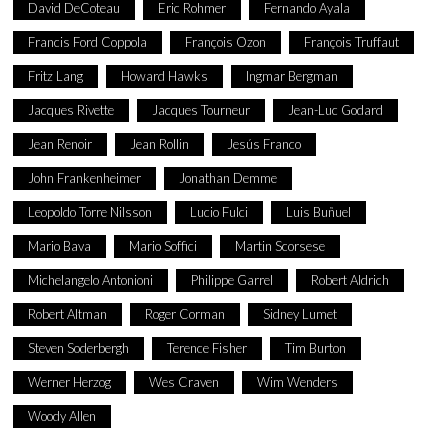
David DeCoteau
Eric Rohmer
Fernando Ayala
Francis Ford Coppola
François Ozon
François Truffaut
Fritz Lang
Howard Hawks
Ingmar Bergman
Jacques Rivette
Jacques Tourneur
Jean-Luc Godard
Jean Renoir
Jean Rollin
Jesús Franco
John Frankenheimer
Jonathan Demme
Leopoldo Torre Nilsson
Lucio Fulci
Luis Buñuel
Mario Bava
Mario Soffici
Martin Scorsese
Michelangelo Antonioni
Philippe Garrel
Robert Aldrich
Robert Altman
Roger Corman
Sidney Lumet
Steven Soderbergh
Terence Fisher
Tim Burton
Werner Herzog
Wes Craven
Wim Wenders
Woody Allen