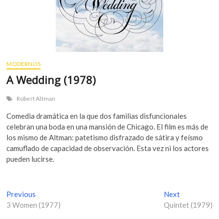
MODERNOS
A Wedding (1978)
Robert Altman
Comedia dramática en la que dos familias disfuncionales
celebran una boda en una mansión de Chicago. El film es más de
los mismo de Altman: patetismo disfrazado de sátira y feísmo
camuflado de capacidad de observación. Esta vez ni los actores
pueden lucirse.
N
Previous
P
Next
N
3 Women (1977)
r
Quintet (1979)
e
a
e
x