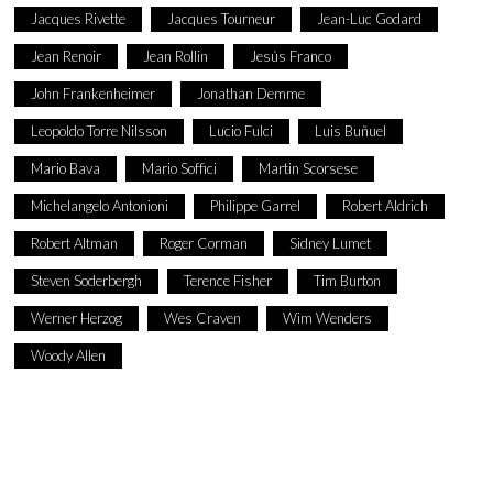
Jacques Rivette
Jacques Tourneur
Jean-Luc Godard
Jean Renoir
Jean Rollin
Jesús Franco
John Frankenheimer
Jonathan Demme
Leopoldo Torre Nilsson
Lucio Fulci
Luis Buñuel
Mario Bava
Mario Soffici
Martin Scorsese
Michelangelo Antonioni
Philippe Garrel
Robert Aldrich
Robert Altman
Roger Corman
Sidney Lumet
Steven Soderbergh
Terence Fisher
Tim Burton
Werner Herzog
Wes Craven
Wim Wenders
Woody Allen