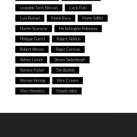
Leopoldo Torre Nilsson
Lucio Fulci
Luis Buñuel
Mario Bava
Mario Soffici
Martin Scorsese
Michelangelo Antonioni
Philippe Garrel
Robert Aldrich
Robert Altman
Roger Corman
Sidney Lumet
Steven Soderbergh
Terence Fisher
Tim Burton
Werner Herzog
Wes Craven
Wim Wenders
Woody Allen