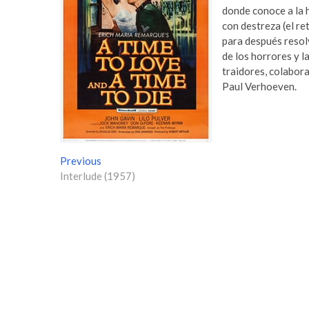
donde conoce a la h
con destreza (el re
para después resol
de los horrores y 
traidores, colabor
Paul Verhoeven.
N
Previous
P
Interlude (1957)
r
a
e
v
v
i
e
o
g
u
s
a
p
c
o