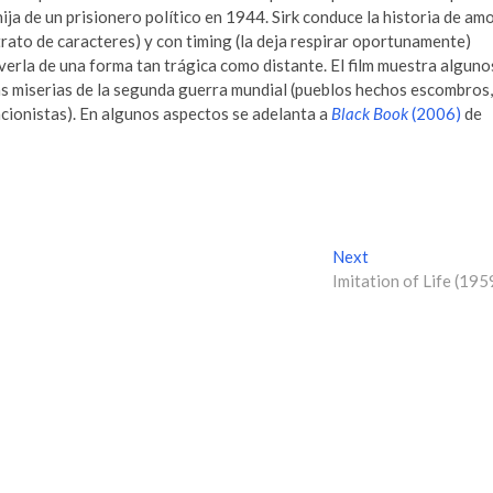
ija de un prisionero político en 1944. Sirk conduce la historia de am
trato de caracteres) y con timing (la deja respirar oportunamente)
verla de una forma tan trágica como distante. El film muestra alguno
las miserias de la segunda guerra mundial (pueblos hechos escombros,
acionistas). En algunos aspectos se adelanta a
Black Book
(2006)
de
Next
N
Imitation of Life (195
e
x
t
p
o
s
t
: