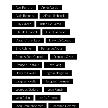
Abel Ferrara
Agnès Varda
Alain Resnais
Alfred Hitchcock
Billy Wilder
Brian De Palma
Claude Chabrol
Clint Eastwood
David Cronenberg
David DeCoteau
Eric Rohmer
Fernando Ayala
Francis Ford Coppola
François Ozon
François Truffaut
Fritz Lang
Howard Hawks
Ingmar Bergman
Jacques Rivette
Jacques Tourneur
Jean-Luc Godard
Jean Renoir
Jean Rollin
Jesús Franco
John Frankenheimer
Jonathan Demme