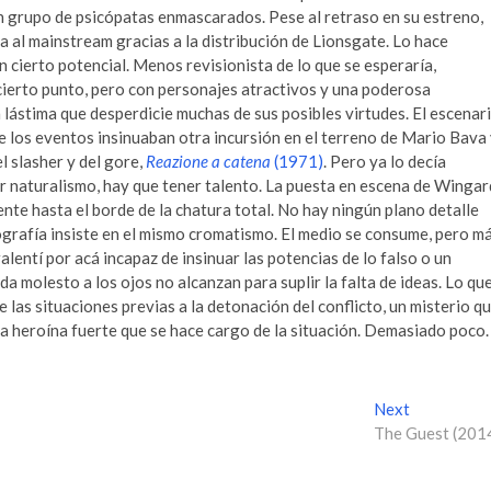
n grupo de psicópatas enmascarados. Pese al retraso en su estreno,
 al mainstream gracias a la distribución de Lionsgate. Lo hace
on cierto potencial. Menos revisionista de lo que se esperaría,
cierto punto, pero con personajes atractivos y una poderosa
 lástima que desperdicie muchas de sus posibles virtudes. El escenar
de los eventos insinuaban otra incursión en el terreno de Mario Bava
el slasher y del gore,
Reazione a catena
(1971)
. Pero ya lo decía
r naturalismo, hay que tener talento. La puesta en escena de Wingar
ente hasta el borde de la chatura total. No hay ningún plano detalle
grafía insiste en el mismo cromatismo. El medio se consume, pero m
lentí por acá incapaz de insinuar las potencias de lo falso o un
a molesto a los ojos no alcanzan para suplir la falta de ideas. Lo qu
e las situaciones previas a la detonación del conflicto, un misterio q
a heroína fuerte que se hace cargo de la situación. Demasiado poco.
Next
N
The Guest (201
e
x
t