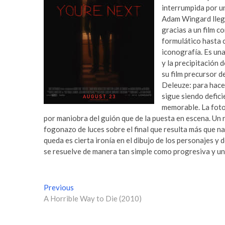
interrumpida por u
Adam Wingard llega
gracias a un film c
formulático hasta 
iconografía. Es una
y la precipitación 
su film precursor d
Deleuze: para hace
sigue siendo defici
memorable. La foto
por maniobra del guión que de la puesta en escena. Un ra
fogonazo de luces sobre el final que resulta más que nad
queda es cierta ironía en el dibujo de los personajes y d
se resuelve de manera tan simple como progresiva y un
N
Previous
P
A Horrible Way to Die (2010)
r
a
e
v
v