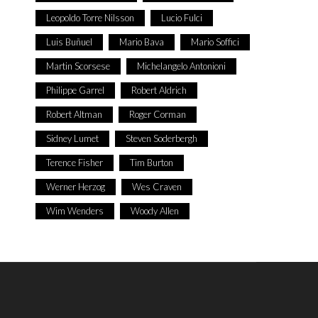
Leopoldo Torre Nilsson
Lucio Fulci
Luis Buñuel
Mario Bava
Mario Soffici
Martin Scorsese
Michelangelo Antonioni
Philippe Garrel
Robert Aldrich
Robert Altman
Roger Corman
Sidney Lumet
Steven Soderbergh
Terence Fisher
Tim Burton
Werner Herzog
Wes Craven
Wim Wenders
Woody Allen