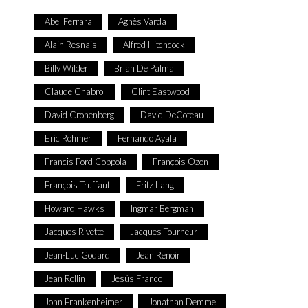
Abel Ferrara
Agnès Varda
Alain Resnais
Alfred Hitchcock
Billy Wilder
Brian De Palma
Claude Chabrol
Clint Eastwood
David Cronenberg
David DeCoteau
Eric Rohmer
Fernando Ayala
Francis Ford Coppola
François Ozon
François Truffaut
Fritz Lang
Howard Hawks
Ingmar Bergman
Jacques Rivette
Jacques Tourneur
Jean-Luc Godard
Jean Renoir
Jean Rollin
Jesús Franco
John Frankenheimer
Jonathan Demme