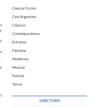
Ciencia Ficción
Cine Argentino
io
Clásicos
 y
Contemporáneos
d
Estrenos
Fantasía
ás
Modernos
e
ue
Musical
Policial
Terror
4)
DIRECTORES