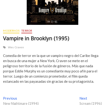
MODERNOS
TERROR
Vampire in Brooklyn (1995)
Wes Craven
Comedia de terror en la que un vampiro negro del Caribe llega
en busca de una mujer a New York. Craven se mete en el
peligroso territorio de la fusión de géneros. Más que nada
porque Eddie Murphy es un comediante muy poco afín para el
terror. Luego de un comienzo prometedor, el film queda
estancado en las payasadas sin gracias de su protagonista.
N
Previous
P
Next
N
New Nightmare (1994)
r
Scream (1996)
e