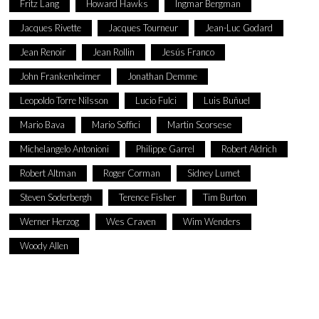
Fritz Lang
Howard Hawks
Ingmar Bergman
Jacques Rivette
Jacques Tourneur
Jean-Luc Godard
Jean Renoir
Jean Rollin
Jesús Franco
John Frankenheimer
Jonathan Demme
Leopoldo Torre Nilsson
Lucio Fulci
Luis Buñuel
Mario Bava
Mario Soffici
Martin Scorsese
Michelangelo Antonioni
Philippe Garrel
Robert Aldrich
Robert Altman
Roger Corman
Sidney Lumet
Steven Soderbergh
Terence Fisher
Tim Burton
Werner Herzog
Wes Craven
Wim Wenders
Woody Allen