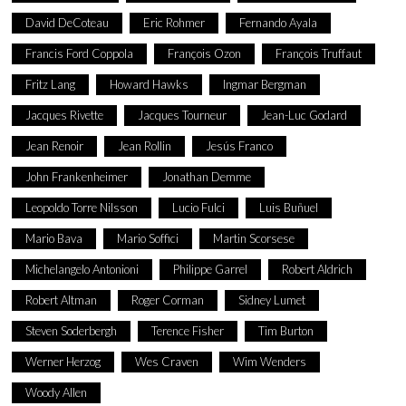
David DeCoteau
Eric Rohmer
Fernando Ayala
Francis Ford Coppola
François Ozon
François Truffaut
Fritz Lang
Howard Hawks
Ingmar Bergman
Jacques Rivette
Jacques Tourneur
Jean-Luc Godard
Jean Renoir
Jean Rollin
Jesús Franco
John Frankenheimer
Jonathan Demme
Leopoldo Torre Nilsson
Lucio Fulci
Luis Buñuel
Mario Bava
Mario Soffici
Martin Scorsese
Michelangelo Antonioni
Philippe Garrel
Robert Aldrich
Robert Altman
Roger Corman
Sidney Lumet
Steven Soderbergh
Terence Fisher
Tim Burton
Werner Herzog
Wes Craven
Wim Wenders
Woody Allen