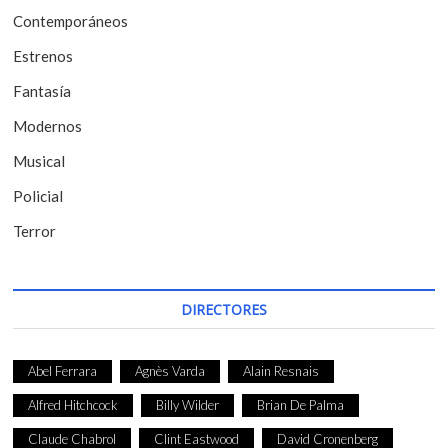
Contemporáneos
n
t
Estrenos
r
Fantasía
a
Modernos
d
Musical
a
Policial
s
Terror
DIRECTORES
Abel Ferrara
Agnès Varda
Alain Resnais
Alfred Hitchcock
Billy Wilder
Brian De Palma
Claude Chabrol
Clint Eastwood
David Cronenberg