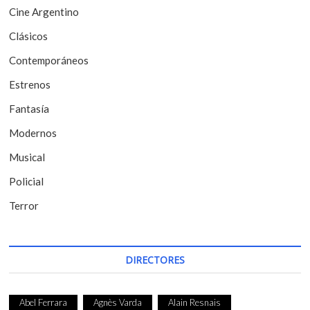
e
Cine Argentino
n
Clásicos
t
Contemporáneos
r
Estrenos
a
Fantasía
d
Modernos
a
Musical
s
Policial
Terror
DIRECTORES
Abel Ferrara
Agnès Varda
Alain Resnais