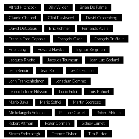
Alfred Hitchcock
Billy Wilder
Brian De Palma
Claude Chabrol
Clint Eastwood
David Cronenberg
David DeCoteau
Eric Rohmer
Fernando Ayala
Francis Ford Coppola
François Ozon
François Truffaut
Fritz Lang
Howard Hawks
Ingmar Bergman
Jacques Rivette
Jacques Tourneur
Jean-Luc Godard
Jean Renoir
Jean Rollin
Jesús Franco
John Frankenheimer
Jonathan Demme
Leopoldo Torre Nilsson
Lucio Fulci
Luis Buñuel
Mario Bava
Mario Soffici
Martin Scorsese
Michelangelo Antonioni
Philippe Garrel
Robert Aldrich
Robert Altman
Roger Corman
Sidney Lumet
Steven Soderbergh
Terence Fisher
Tim Burton