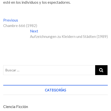
esté en los individuos y los espectadores.
N
Previous
P
Chambre 666 (1982)
r
a
e
Next
N
v
v
Aufzeichnungen zu Kleidern und Städten (1989)
e
i
x
e
o
t
g
u
p
s
o
a
p
s
c
o
t
i
s
:
t
ó
:
CATEGORÍAS
n
d
e
Ciencia Ficción