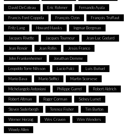
David DeCoteau
Eric Rohmer
Fernando Ayala
Francis Ford Coppola
François Ozon
François Truffaut
Fritz Lang
Howard Hawks
Ingmar Bergman
Jacques Rivette
Jacques Tourneur
Jean-Luc Godard
Jean Renoir
Jean Rollin
Jesús Franco
John Frankenheimer
Jonathan Demme
Leopoldo Torre Nilsson
Lucio Fulci
Luis Buñuel
Mario Bava
Mario Soffici
Martin Scorsese
Michelangelo Antonioni
Philippe Garrel
Robert Aldrich
Robert Altman
Roger Corman
Sidney Lumet
Steven Soderbergh
Terence Fisher
Tim Burton
Werner Herzog
Wes Craven
Wim Wenders
Woody Allen