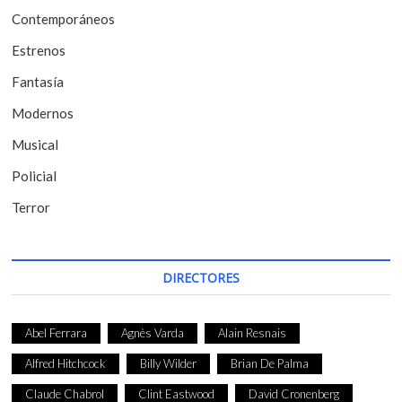
Contemporáneos
n
t
Estrenos
r
Fantasía
a
Modernos
d
Musical
a
Policial
s
Terror
DIRECTORES
Abel Ferrara
Agnès Varda
Alain Resnais
Alfred Hitchcock
Billy Wilder
Brian De Palma
Claude Chabrol
Clint Eastwood
David Cronenberg