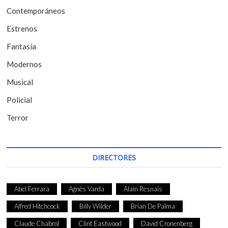
Contemporáneos
n
t
Estrenos
r
Fantasía
a
Modernos
d
Musical
a
Policial
s
Terror
DIRECTORES
Abel Ferrara
Agnès Varda
Alain Resnais
Alfred Hitchcock
Billy Wilder
Brian De Palma
Claude Chabrol
Clint Eastwood
David Cronenberg