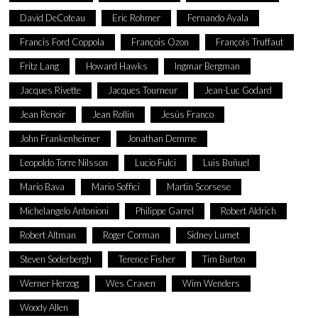
David DeCoteau
Eric Rohmer
Fernando Ayala
Francis Ford Coppola
François Ozon
François Truffaut
Fritz Lang
Howard Hawks
Ingmar Bergman
Jacques Rivette
Jacques Tourneur
Jean-Luc Godard
Jean Renoir
Jean Rollin
Jesús Franco
John Frankenheimer
Jonathan Demme
Leopoldo Torre Nilsson
Lucio Fulci
Luis Buñuel
Mario Bava
Mario Soffici
Martin Scorsese
Michelangelo Antonioni
Philippe Garrel
Robert Aldrich
Robert Altman
Roger Corman
Sidney Lumet
Steven Soderbergh
Terence Fisher
Tim Burton
Werner Herzog
Wes Craven
Wim Wenders
Woody Allen