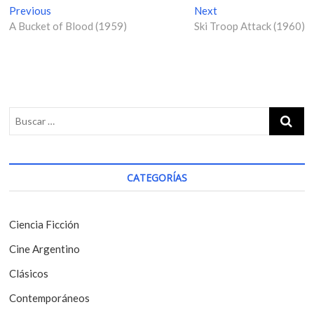
N
Previous
P
Next
N
A Bucket of Blood (1959)
r
Ski Troop Attack (1960)
e
a
e
x
v
v
t
i
p
e
o
o
g
u
s
s
t
a
p
:
c
o
i
s
CATEGORÍAS
t
ó
:
n
Ciencia Ficción
d
Cine Argentino
e
Clásicos
e
Contemporáneos
n