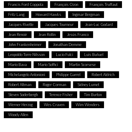
Francis Ford Coppola
François Ozon
François Truffaut
Fritz Lang
Howard Hawks
Ingmar Bergman
Jacques Rivette
Jacques Tourneur
Jean-Luc Godard
Jean Renoir
Jean Rollin
Jesús Franco
John Frankenheimer
Jonathan Demme
Leopoldo Torre Nilsson
Lucio Fulci
Luis Buñuel
Mario Bava
Mario Soffici
Martin Scorsese
Michelangelo Antonioni
Philippe Garrel
Robert Aldrich
Robert Altman
Roger Corman
Sidney Lumet
Steven Soderbergh
Terence Fisher
Tim Burton
Werner Herzog
Wes Craven
Wim Wenders
Woody Allen