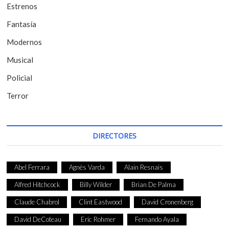
t
Estrenos
r
Fantasía
a
Modernos
d
Musical
a
Policial
s
Terror
DIRECTORES
Abel Ferrara
Agnès Varda
Alain Resnais
Alfred Hitchcock
Billy Wilder
Brian De Palma
Claude Chabrol
Clint Eastwood
David Cronenberg
David DeCoteau
Eric Rohmer
Fernando Ayala