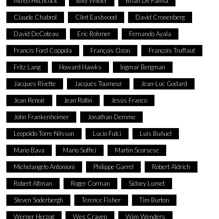
Alfred Hitchcock
Billy Wilder
Brian De Palma
Claude Chabrol
Clint Eastwood
David Cronenberg
David DeCoteau
Eric Rohmer
Fernando Ayala
Francis Ford Coppola
François Ozon
François Truffaut
Fritz Lang
Howard Hawks
Ingmar Bergman
Jacques Rivette
Jacques Tourneur
Jean-Luc Godard
Jean Renoir
Jean Rollin
Jesús Franco
John Frankenheimer
Jonathan Demme
Leopoldo Torre Nilsson
Lucio Fulci
Luis Buñuel
Mario Bava
Mario Soffici
Martin Scorsese
Michelangelo Antonioni
Philippe Garrel
Robert Aldrich
Robert Altman
Roger Corman
Sidney Lumet
Steven Soderbergh
Terence Fisher
Tim Burton
Werner Herzog
Wes Craven
Wim Wenders