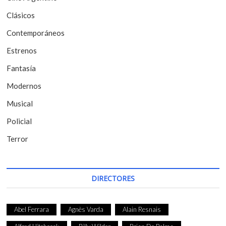
e
Clásicos
e
Contemporáneos
n
t
Estrenos
r
Fantasía
a
Modernos
d
Musical
a
Policial
s
Terror
DIRECTORES
Abel Ferrara
Agnès Varda
Alain Resnais