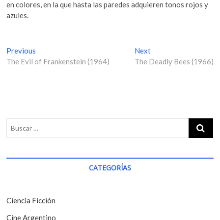
en colores, en la que hasta las paredes adquieren tonos rojos y
azules.
N
Previous
P
Next
N
The Evil of Frankenstein (1964)
r
The Deadly Bees (1966)
e
a
e
x
v
v
t
i
p
e
o
o
g
u
s
s
t
a
p
:
c
o
i
s
CATEGORÍAS
t
ó
:
n
Ciencia Ficción
d
Cine Argentino