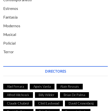
n
t
Estrenos
r
Fantasía
a
Modernos
d
Musical
a
Policial
s
Terror
DIRECTORES
Abel Ferrara
Agnès Varda
Alain Resnais
Alfred Hitchcock
Billy Wilder
Brian De Palma
Claude Chabrol
Clint Eastwood
David Cronenberg