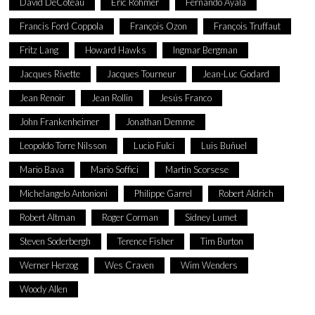
David DeCoteau
Eric Rohmer
Fernando Ayala
Francis Ford Coppola
François Ozon
François Truffaut
Fritz Lang
Howard Hawks
Ingmar Bergman
Jacques Rivette
Jacques Tourneur
Jean-Luc Godard
Jean Renoir
Jean Rollin
Jesús Franco
John Frankenheimer
Jonathan Demme
Leopoldo Torre Nilsson
Lucio Fulci
Luis Buñuel
Mario Bava
Mario Soffici
Martin Scorsese
Michelangelo Antonioni
Philippe Garrel
Robert Aldrich
Robert Altman
Roger Corman
Sidney Lumet
Steven Soderbergh
Terence Fisher
Tim Burton
Werner Herzog
Wes Craven
Wim Wenders
Woody Allen