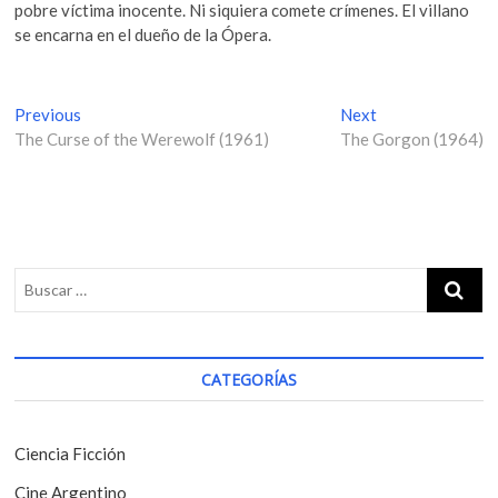
pobre víctima inocente. Ni siquiera comete crímenes. El villano
se encarna en el dueño de la Ópera.
N
Previous
P
Next
N
The Curse of the Werewolf (1961)
r
The Gorgon (1964)
e
a
e
x
v
v
t
i
p
e
o
o
g
u
s
s
t
a
p
:
c
o
i
s
CATEGORÍAS
t
ó
:
n
Ciencia Ficción
d
Cine Argentino