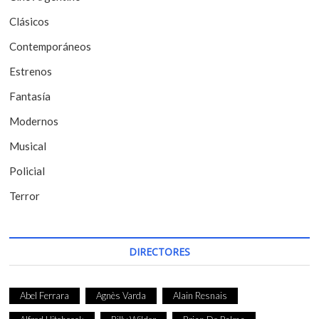
e
Clásicos
e
Contemporáneos
n
t
Estrenos
r
Fantasía
a
Modernos
d
Musical
a
Policial
s
Terror
DIRECTORES
Abel Ferrara
Agnès Varda
Alain Resnais