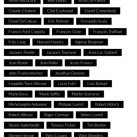
Alfred Hitchcock
Billy Wilder
Brian De Palma
Claude Chabrol
Clint Eastwood
David Cronenberg
David DeCoteau
Eric Rohmer
Fernando Ayala
Francis Ford Coppola
François Ozon
François Truffaut
Fritz Lang
Howard Hawks
Ingmar Bergman
Jacques Rivette
Jacques Tourneur
Jean-Luc Godard
Jean Renoir
Jean Rollin
Jesús Franco
John Frankenheimer
Jonathan Demme
Leopoldo Torre Nilsson
Lucio Fulci
Luis Buñuel
Mario Bava
Mario Soffici
Martin Scorsese
Michelangelo Antonioni
Philippe Garrel
Robert Aldrich
Robert Altman
Roger Corman
Sidney Lumet
Steven Soderbergh
Terence Fisher
Tim Burton
Werner Herzog
Wes Craven
Wim Wenders