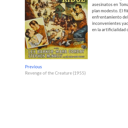
asesinatos en Tomah
plan modesto. El fi
enfrentamiento del
inconvenientes yace
en la artificialidad
N
Previous
P
Revenge of the Creature (1955)
r
a
e
v
v
i
e
o
g
u
s
a
p
c
o