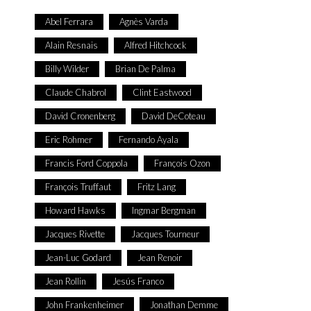
Abel Ferrara
Agnès Varda
Alain Resnais
Alfred Hitchcock
Billy Wilder
Brian De Palma
Claude Chabrol
Clint Eastwood
David Cronenberg
David DeCoteau
Eric Rohmer
Fernando Ayala
Francis Ford Coppola
François Ozon
François Truffaut
Fritz Lang
Howard Hawks
Ingmar Bergman
Jacques Rivette
Jacques Tourneur
Jean-Luc Godard
Jean Renoir
Jean Rollin
Jesús Franco
John Frankenheimer
Jonathan Demme