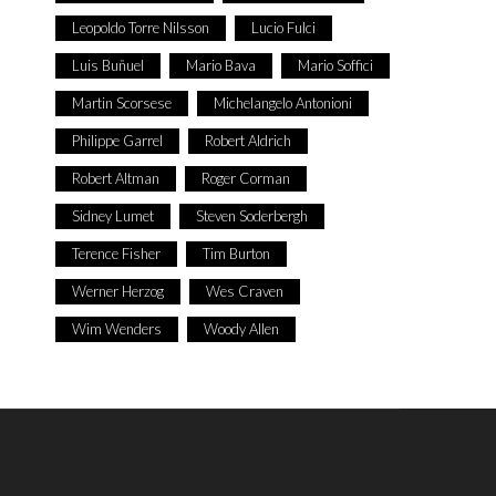
Leopoldo Torre Nilsson
Lucio Fulci
Luis Buñuel
Mario Bava
Mario Soffici
Martin Scorsese
Michelangelo Antonioni
Philippe Garrel
Robert Aldrich
Robert Altman
Roger Corman
Sidney Lumet
Steven Soderbergh
Terence Fisher
Tim Burton
Werner Herzog
Wes Craven
Wim Wenders
Woody Allen