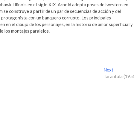
awk, Illinois en el siglo XIX. Arnold adopta poses del western en
lm se construye a partir de un par de secuencias de acción y del
 protagonista con un banquero corrupto. Los principales
n en el dibujo de los personajes, en la historia de amor superficial y
 de los montajes paralelos.
Next
N
Tarantula (195
e
x
t
p
o
s
t
: