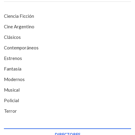
ó
:
n
Ciencia Ficción
d
Cine Argentino
e
Clásicos
e
Contemporáneos
n
t
Estrenos
r
Fantasía
a
Modernos
d
Musical
a
Policial
s
Terror
DIRECTORES