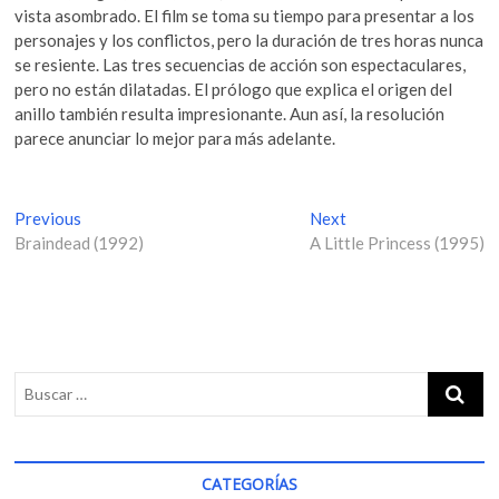
vista asombrado. El film se toma su tiempo para presentar a los
personajes y los conflictos, pero la duración de tres horas nunca
se resiente. Las tres secuencias de acción son espectaculares,
pero no están dilatadas. El prólogo que explica el origen del
anillo también resulta impresionante. Aun así, la resolución
parece anunciar lo mejor para más adelante.
N
Previous
P
Next
N
Braindead (1992)
r
A Little Princess (1995)
e
a
e
x
v
v
t
i
p
e
o
o
g
u
s
s
t
a
p
:
c
o
i
s
CATEGORÍAS
t