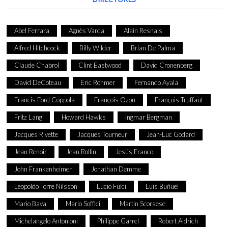
Abel Ferrara
Agnès Varda
Alain Resnais
Alfred Hitchcock
Billy Wilder
Brian De Palma
Claude Chabrol
Clint Eastwood
David Cronenberg
David DeCoteau
Eric Rohmer
Fernando Ayala
Francis Ford Coppola
François Ozon
François Truffaut
Fritz Lang
Howard Hawks
Ingmar Bergman
Jacques Rivette
Jacques Tourneur
Jean-Luc Godard
Jean Renoir
Jean Rollin
Jesús Franco
John Frankenheimer
Jonathan Demme
Leopoldo Torre Nilsson
Lucio Fulci
Luis Buñuel
Mario Bava
Mario Soffici
Martin Scorsese
Michelangelo Antonioni
Philippe Garrel
Robert Aldrich