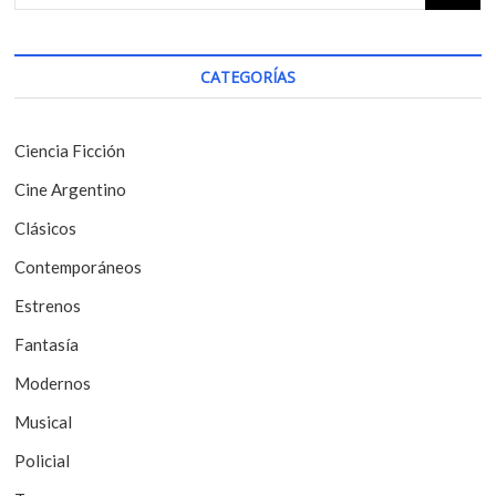
p
:
c
o
i
s
CATEGORÍAS
t
ó
:
n
Ciencia Ficción
d
Cine Argentino
e
Clásicos
e
Contemporáneos
n
t
Estrenos
r
Fantasía
a
Modernos
d
Musical
a
Policial
s