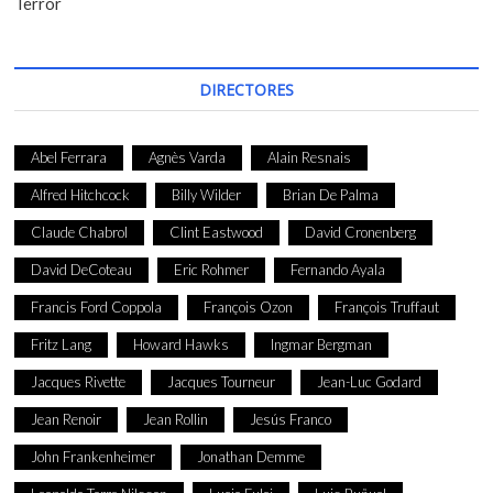
Terror
DIRECTORES
Abel Ferrara
Agnès Varda
Alain Resnais
Alfred Hitchcock
Billy Wilder
Brian De Palma
Claude Chabrol
Clint Eastwood
David Cronenberg
David DeCoteau
Eric Rohmer
Fernando Ayala
Francis Ford Coppola
François Ozon
François Truffaut
Fritz Lang
Howard Hawks
Ingmar Bergman
Jacques Rivette
Jacques Tourneur
Jean-Luc Godard
Jean Renoir
Jean Rollin
Jesús Franco
John Frankenheimer
Jonathan Demme