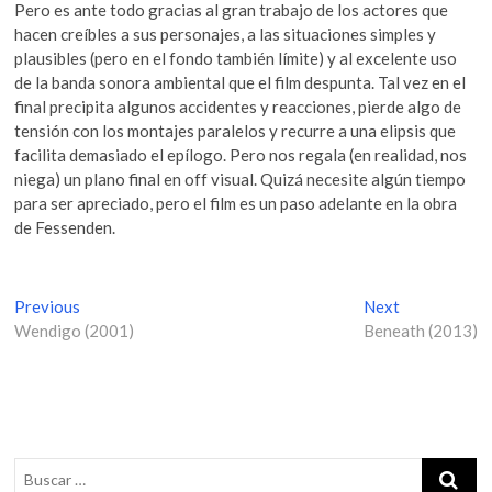
Pero es ante todo gracias al gran trabajo de los actores que
hacen creíbles a sus personajes, a las situaciones simples y
plausibles (pero en el fondo también límite) y al excelente uso
de la banda sonora ambiental que el film despunta. Tal vez en el
final precipita algunos accidentes y reacciones, pierde algo de
tensión con los montajes paralelos y recurre a una elipsis que
facilita demasiado el epílogo. Pero nos regala (en realidad, nos
niega) un plano final en off visual. Quizá necesite algún tiempo
para ser apreciado, pero el film es un paso adelante en la obra
de Fessenden.
N
Previous
P
Next
N
Wendigo (2001)
r
Beneath (2013)
e
a
e
x
v
v
t
i
p
e
o
o
g
u
s
s
t
a