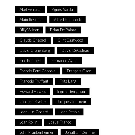
Abel Ferrara
Agnès Varda
Alain Resnais
Alfred Hitchcock
Billy Wilder
Brian De Palma
Claude Chabrol
Clint Eastwood
David Cronenberg
David DeCoteau
Eric Rohmer
Fernando Ayala
Francis Ford Coppola
François Ozon
François Truffaut
Fritz Lang
Howard Hawks
Ingmar Bergman
Jacques Rivette
Jacques Tourneur
Jean-Luc Godard
Jean Renoir
Jean Rollin
Jesús Franco
John Frankenheimer
Jonathan Demme