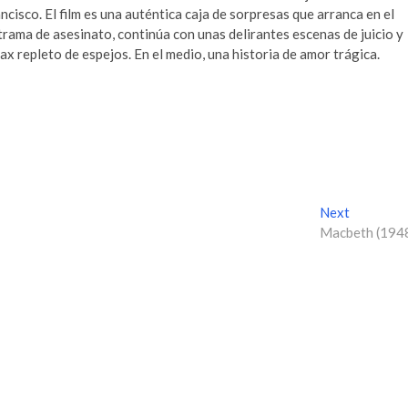
cisco. El film es una auténtica caja de sorpresas que arranca en el
trama de asesinato, continúa con unas delirantes escenas de juicio y
ax repleto de espejos. En el medio, una historia de amor trágica.
Next
N
Macbeth (194
e
x
t
p
o
s
t
: