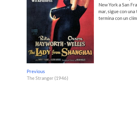
New York a San Fran
mar, sigue con una 
termina con un clím
N
Previous
P
The Stranger (1946)
r
a
e
v
v
i
e
o
g
u
s
a
p
c
o