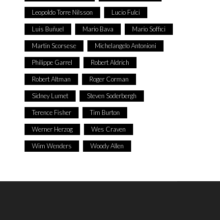
Leopoldo Torre Nilsson
Lucio Fulci
Luis Buñuel
Mario Bava
Mario Soffici
Martin Scorsese
Michelangelo Antonioni
Philippe Garrel
Robert Aldrich
Robert Altman
Roger Corman
Sidney Lumet
Steven Soderbergh
Terence Fisher
Tim Burton
Werner Herzog
Wes Craven
Wim Wenders
Woody Allen