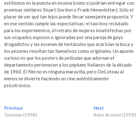
estilismos en la puesta en escena (como si podrían entregar con
premisas similares Stuart Gordon o Frank Henenlotter). Sólo el
placer de ver qué tan lejos puede llevar semejante propuesta. Y
en ese sentido cumple las expectativas: el taxi boy reclutado
para los experimentos, el retrato de mujeres insatisfechas por
sus ocupados esposos o ignoradas por una pareja de gays
drogadictos y las escenas de tentáculos que acarician la boca y
los pezones resultan tan llamativos como originales. Un apunte
curioso es que los posters de películas que adornan el
departamento pertenecen a los péplums italianos de la década
de 1960. El film no es ninguna maravilla, pero DeCoteau al
menos se divierte haciendo un cine auténticamente
psicotrónico.
N
Previous
P
Next
N
Talisman (1998)
r
Alien Arsenal (1999)
e
a
e
x
v
v
t
i
p
e