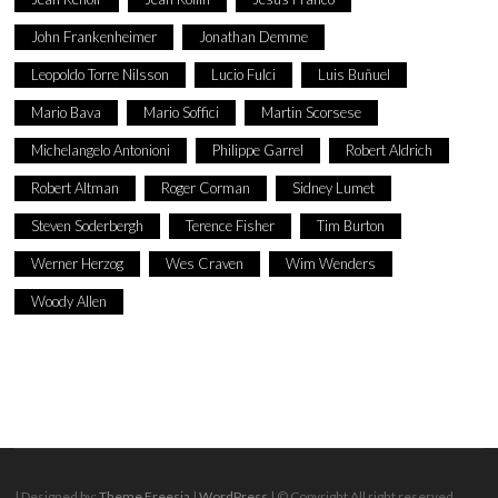
John Frankenheimer
Jonathan Demme
Leopoldo Torre Nilsson
Lucio Fulci
Luis Buñuel
Mario Bava
Mario Soffici
Martin Scorsese
Michelangelo Antonioni
Philippe Garrel
Robert Aldrich
Robert Altman
Roger Corman
Sidney Lumet
Steven Soderbergh
Terence Fisher
Tim Burton
Werner Herzog
Wes Craven
Wim Wenders
Woody Allen
| Designed by:
Theme Freesia
|
WordPress
| © Copyright All right reserved