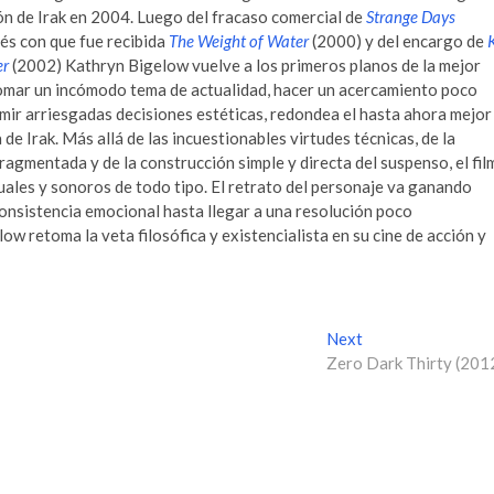
ón de Irak en 2004. Luego del fracaso comercial de
Strange Days
rés con que fue recibida
The Weight of Water
(2000) y del encargo de
er
(2002) Kathryn Bigelow vuelve a los primeros planos de la mejor
tomar un incómodo tema de actualidad, hacer un acercamiento poco
mir arriesgadas decisiones estéticas, redondea el hasta ahora mejor
 de Irak. Más allá de las incuestionables virtudes técnicas, de la
fragmentada y de la construcción simple y directa del suspenso, el fil
uales y sonoros de todo tipo. El retrato del personaje va ganando
nsistencia emocional hasta llegar a una resolución poco
ow retoma la veta filosófica y existencialista en su cine de acción y
Next
N
Zero Dark Thirty (201
e
x
t
p
o
s