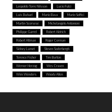
Leopoldo Torre Nilsson
Lucio Fulci
Luis Buñuel
Mario Bava
Mario Soffici
Martin Scorsese
Michelangelo Antonioni
Philippe Garrel
Robert Aldrich
Robert Altman
Roger Corman
Sidney Lumet
Steven Soderbergh
Terence Fisher
Tim Burton
Werner Herzog
Wes Craven
Wim Wenders
Woody Allen