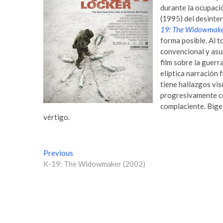
durante la ocupaci
(1995) del desinte
19: The Widowmak
forma posible. Al 
convencional y asu
film sobre la guerra
elíptica narración 
tiene hallazgos vis
progresivamente co
complaciente. Bigel
vértigo.
N
Previous
P
K-19: The Widowmaker (2002)
r
a
e
v
v
i
e
o
g
u