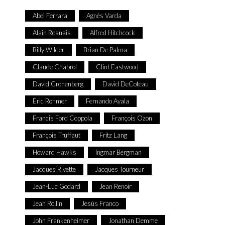
Abel Ferrara
Agnès Varda
Alain Resnais
Alfred Hitchcock
Billy Wilder
Brian De Palma
Claude Chabrol
Clint Eastwood
David Cronenberg
David DeCoteau
Eric Rohmer
Fernando Ayala
Francis Ford Coppola
François Ozon
François Truffaut
Fritz Lang
Howard Hawks
Ingmar Bergman
Jacques Rivette
Jacques Tourneur
Jean-Luc Godard
Jean Renoir
Jean Rollin
Jesús Franco
John Frankenheimer
Jonathan Demme