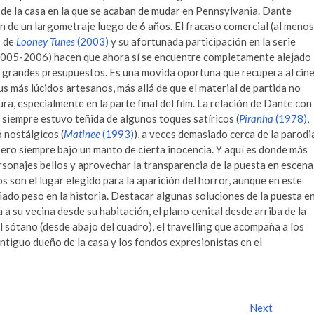
 de la casa en la que se acaban de mudar en Pennsylvania. Dante
ón de un largometraje luego de 6 años. El fracaso comercial (al menos
) de
Looney Tunes
(2003)
y su afortunada participación en la serie
005-2006) hacen que ahora sí se encuentre completamente alejado
 grandes presupuestos. Es una movida oportuna que recupera al cin
us más lúcidos artesanos, más allá de que el material de partida no
ura, especialmente en la parte final del film. La relación de Dante con
 siempre estuvo teñida de algunos toques satíricos (
Piranha
(1978)
,
o nostálgicos (
Matinee
(1993)
), a veces demasiado cerca de la parodi
 pero siempre bajo un manto de cierta inocencia. Y aquí es donde más
ersonajes bellos y aprovechar la transparencia de la puesta en escena
s son el lugar elegido para la aparición del horror, aunque en este
do peso en la historia. Destacar algunas soluciones de la puesta e
a su vecina desde su habitación, el plano cenital desde arriba de la
 sótano (desde abajo del cuadro), el travelling que acompaña a los
ntiguo dueño de la casa y los fondos expresionistas en el
Next
N