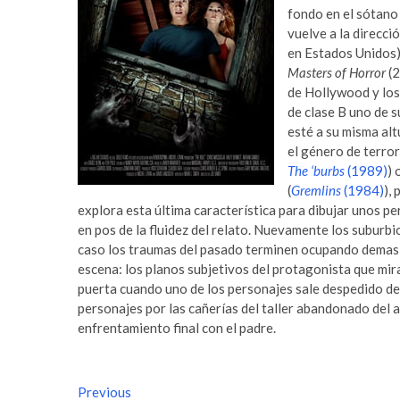
fondo en el sótano
vuelve a la direcci
en Estados Unidos
Masters of Horror
(2
de Hollywood y los
de clase B uno de s
esté a su misma alt
el género de terror
The ‘burbs
(1989)
) 
(
Gremlins
(1984)
),
explora esta última característica para dibujar unos p
en pos de la fluidez del relato. Nuevamente los suburbio
caso los traumas del pasado terminen ocupando demasia
escena: los planos subjetivos del protagonista que mira 
puerta cuando uno de los personajes sale despedido del
personajes por las cañerías del taller abandonado del a
enfrentamiento final con el padre.
N
Previous
P