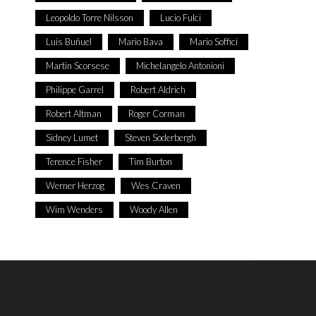
Leopoldo Torre Nilsson
Lucio Fulci
Luis Buñuel
Mario Bava
Mario Soffici
Martin Scorsese
Michelangelo Antonioni
Philippe Garrel
Robert Aldrich
Robert Altman
Roger Corman
Sidney Lumet
Steven Soderbergh
Terence Fisher
Tim Burton
Werner Herzog
Wes Craven
Wim Wenders
Woody Allen