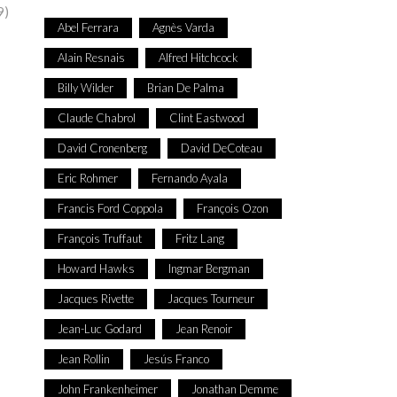
9)
Abel Ferrara
Agnès Varda
Alain Resnais
Alfred Hitchcock
Billy Wilder
Brian De Palma
Claude Chabrol
Clint Eastwood
David Cronenberg
David DeCoteau
Eric Rohmer
Fernando Ayala
Francis Ford Coppola
François Ozon
François Truffaut
Fritz Lang
Howard Hawks
Ingmar Bergman
Jacques Rivette
Jacques Tourneur
Jean-Luc Godard
Jean Renoir
Jean Rollin
Jesús Franco
John Frankenheimer
Jonathan Demme