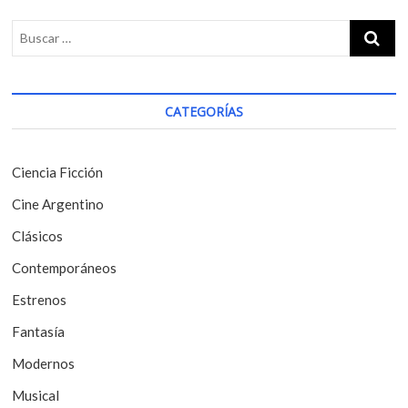
g
u
s
s
t
a
p
:
c
o
i
s
CATEGORÍAS
t
ó
:
n
Ciencia Ficción
d
Cine Argentino
e
Clásicos
e
Contemporáneos
n
t
Estrenos
r
Fantasía
a
Modernos
d
Musical