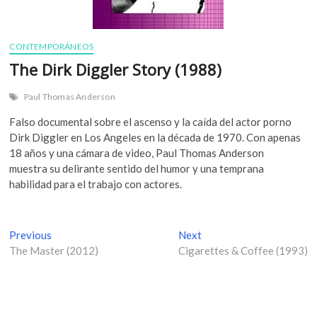
CONTEMPORÁNEOS
The Dirk Diggler Story (1988)
Paul Thomas Anderson
Falso documental sobre el ascenso y la caída del actor porno
Dirk Diggler en Los Angeles en la década de 1970. Con apenas
18 años y una cámara de video, Paul Thomas Anderson
muestra su delirante sentido del humor y una temprana
habilidad para el trabajo con actores.
N
Previous
P
Next
N
The Master (2012)
r
Cigarettes & Coffee (1993)
e
a
e
x
v
v
t
i
p
e
o
o