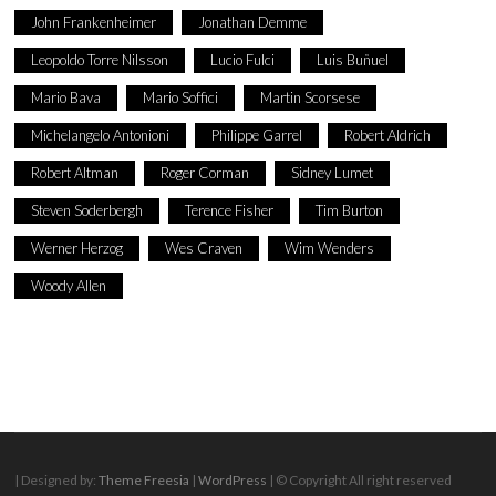
John Frankenheimer
Jonathan Demme
Leopoldo Torre Nilsson
Lucio Fulci
Luis Buñuel
Mario Bava
Mario Soffici
Martin Scorsese
Michelangelo Antonioni
Philippe Garrel
Robert Aldrich
Robert Altman
Roger Corman
Sidney Lumet
Steven Soderbergh
Terence Fisher
Tim Burton
Werner Herzog
Wes Craven
Wim Wenders
Woody Allen
| Designed by:
Theme Freesia
|
WordPress
| © Copyright All right reserved