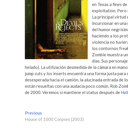
en Texas a fines de
exploitation. Pero
La principal virtud 
incursionar en una
del humor negrísimo
haciendo a los prot
violencia no tuvier
los contornos frea
Zombie muestra una
días. Sus personaje
helado). La utilización desmedida de la cámara en mano,
jump cuts y los inserts encuentra una forma justa para 
desesperada hacia el camión, la alucinada entrada de los 
están resueltas con una audacia poco común. Rob Zombi
de 2000. Veremos si mantiene el status después de
Hal
N
Previous
P
House of 1000 Corpses (2003)
r
a
e