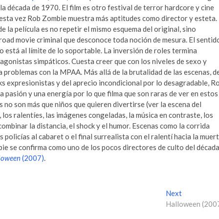
 la década de 1970. El film es otro festival de terror hardcore y cine
 esta vez Rob Zombie muestra más aptitudes como director y esteta.
de la película es no repetir el mismo esquema del original, sino
 road movie criminal que desconoce toda noción de mesura. El sentid
 está al límite de lo soportable. La inversión de roles termina
agonistas simpáticos. Cuesta creer que con los niveles de sexo y
a problemas con la MPAA. Más allá de la brutalidad de las escenas, d
ks expresionistas y del aprecio incondicional por lo desagradable, R
 pasión y una energía por lo que filma que son raras de ver en estos
s no son más que niños que quieren divertirse (ver la escena del
 los ralentíes, las imágenes congeladas, la música en contraste, los
combinar la distancia, el shock y el humor. Escenas como la corrida
policías al cabaret o el final surrealista con el ralentí hacia la muer
e se confirma como uno de los pocos directores de culto del décad
loween
(2007)
.
Next
N
Halloween (200
e
x