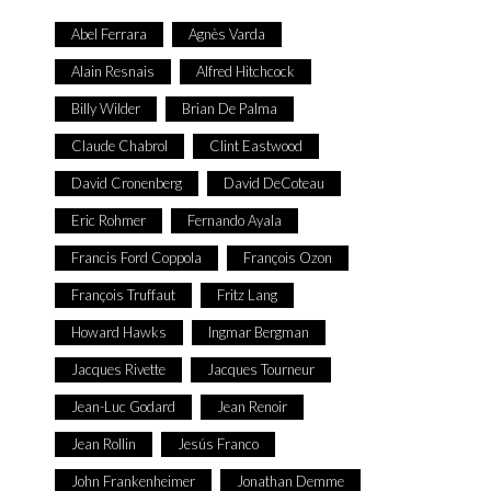
Abel Ferrara
Agnès Varda
Alain Resnais
Alfred Hitchcock
Billy Wilder
Brian De Palma
Claude Chabrol
Clint Eastwood
David Cronenberg
David DeCoteau
Eric Rohmer
Fernando Ayala
Francis Ford Coppola
François Ozon
François Truffaut
Fritz Lang
Howard Hawks
Ingmar Bergman
Jacques Rivette
Jacques Tourneur
Jean-Luc Godard
Jean Renoir
Jean Rollin
Jesús Franco
John Frankenheimer
Jonathan Demme