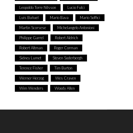
Leopoldo Torre Nilsson
Lucio Fulci
Luis Buñuel
Mario Bava
Mario Soffici
Martin Scorsese
Michelangelo Antonioni
Philippe Garrel
Robert Aldrich
Robert Altman
Roger Corman
Sidney Lumet
Steven Soderbergh
Terence Fisher
Tim Burton
Werner Herzog
Wes Craven
Wim Wenders
Woody Allen