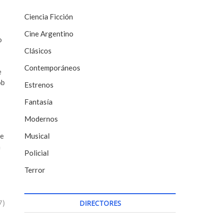
Ciencia Ficción
Cine Argentino
o
Clásicos
Contemporáneos
e
ob
Estrenos
Fantasía
Modernos
te
Musical
a
Policial
Terror
7)
DIRECTORES