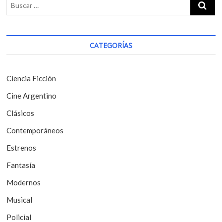
s
t
a
p
:
c
o
i
s
CATEGORÍAS
t
ó
:
n
Ciencia Ficción
d
Cine Argentino
e
Clásicos
e
Contemporáneos
n
t
Estrenos
r
Fantasía
a
Modernos
d
Musical
a
Policial