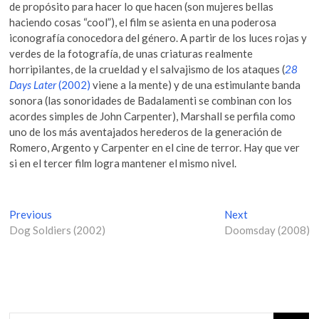
de propósito para hacer lo que hacen (son mujeres bellas
haciendo cosas “cool”), el film se asienta en una poderosa
iconografía conocedora del género. A partir de los luces rojas y
verdes de la fotografía, de unas criaturas realmente
horripilantes, de la crueldad y el salvajismo de los ataques (
28
Days Later
(2002)
viene a la mente) y de una estimulante banda
sonora (las sonoridades de Badalamenti se combinan con los
acordes simples de John Carpenter), Marshall se perfila como
uno de los más aventajados herederos de la generación de
Romero, Argento y Carpenter en el cine de terror. Hay que ver
si en el tercer film logra mantener el mismo nivel.
N
Previous
P
Next
N
Dog Soldiers (2002)
r
Doomsday (2008)
e
a
e
x
v
v
t
i
p
e
o
o
g
u
s