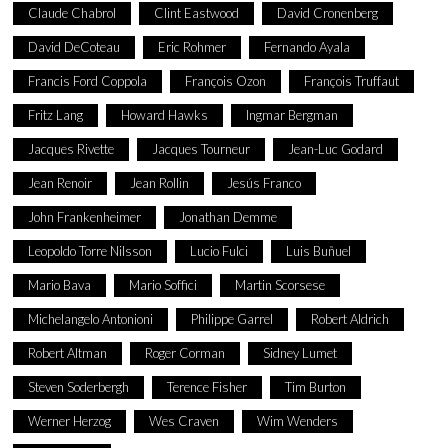
Claude Chabrol
Clint Eastwood
David Cronenberg
David DeCoteau
Eric Rohmer
Fernando Ayala
Francis Ford Coppola
François Ozon
François Truffaut
Fritz Lang
Howard Hawks
Ingmar Bergman
Jacques Rivette
Jacques Tourneur
Jean-Luc Godard
Jean Renoir
Jean Rollin
Jesús Franco
John Frankenheimer
Jonathan Demme
Leopoldo Torre Nilsson
Lucio Fulci
Luis Buñuel
Mario Bava
Mario Soffici
Martin Scorsese
Michelangelo Antonioni
Philippe Garrel
Robert Aldrich
Robert Altman
Roger Corman
Sidney Lumet
Steven Soderbergh
Terence Fisher
Tim Burton
Werner Herzog
Wes Craven
Wim Wenders