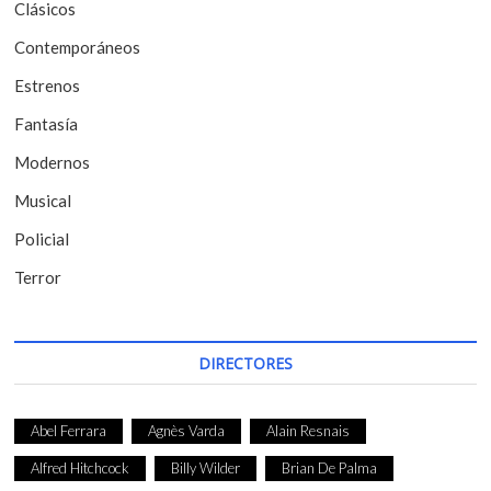
n
Clásicos
t
Contemporáneos
r
Estrenos
a
Fantasía
d
Modernos
a
Musical
s
Policial
Terror
DIRECTORES
Abel Ferrara
Agnès Varda
Alain Resnais
Alfred Hitchcock
Billy Wilder
Brian De Palma