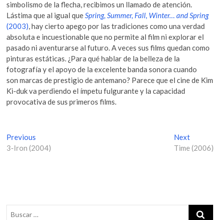
simbolismo de la flecha, recibimos un llamado de atención.
Lástima que al igual que
Spring, Summer, Fall, Winter… and Spring
(2003)
, hay cierto apego por las tradiciones como una verdad
absoluta e incuestionable que no permite al film ni explorar el
pasado ni aventurarse al futuro. A veces sus films quedan como
pinturas estáticas. ¿Para qué hablar de la belleza de la
fotografía y el apoyo de la excelente banda sonora cuando
son marcas de prestigio de antemano? Parece que el cine de Kim
Ki-duk va perdiendo el ímpetu fulgurante y la capacidad
provocativa de sus primeros films.
N
Previous
P
Next
N
3-Iron (2004)
r
Time (2006)
e
a
e
x
v
v
t
i
p
e
o
o
g
u
s
s
t
a