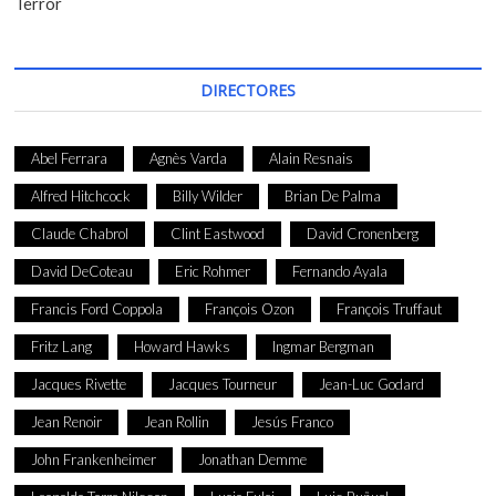
Terror
DIRECTORES
Abel Ferrara
Agnès Varda
Alain Resnais
Alfred Hitchcock
Billy Wilder
Brian De Palma
Claude Chabrol
Clint Eastwood
David Cronenberg
David DeCoteau
Eric Rohmer
Fernando Ayala
Francis Ford Coppola
François Ozon
François Truffaut
Fritz Lang
Howard Hawks
Ingmar Bergman
Jacques Rivette
Jacques Tourneur
Jean-Luc Godard
Jean Renoir
Jean Rollin
Jesús Franco
John Frankenheimer
Jonathan Demme