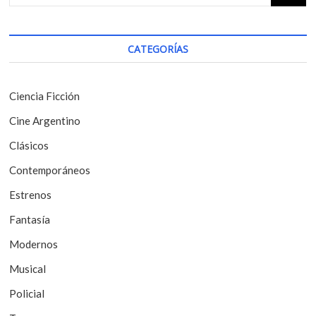
p
:
c
o
i
s
CATEGORÍAS
t
ó
:
n
Ciencia Ficción
d
Cine Argentino
e
Clásicos
e
Contemporáneos
n
t
Estrenos
r
Fantasía
a
Modernos
d
Musical
a
Policial
s