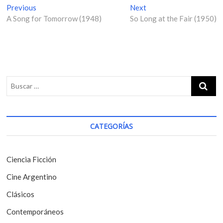
N
Previous
P
Next
N
A Song for Tomorrow (1948)
r
So Long at the Fair (1950)
e
a
e
x
v
v
t
i
p
e
o
o
g
u
s
s
t
a
p
:
c
o
i
s
CATEGORÍAS
t
ó
:
n
Ciencia Ficción
d
Cine Argentino
e
Clásicos
e
Contemporáneos
n