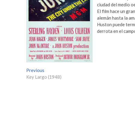
ciudad del medio o
El film hace un gra
alemán hasta la am
Huston puede termin
derrota en el camp
N
Previous
P
Key Largo (1948)
r
a
e
v
v
i
e
o
g
u
s
a
p
c
o