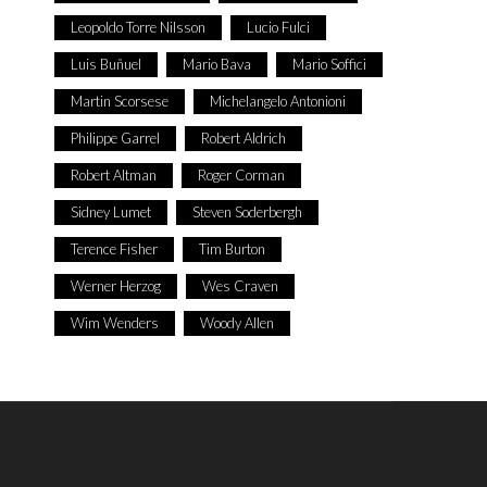
Leopoldo Torre Nilsson
Lucio Fulci
Luis Buñuel
Mario Bava
Mario Soffici
Martin Scorsese
Michelangelo Antonioni
Philippe Garrel
Robert Aldrich
Robert Altman
Roger Corman
Sidney Lumet
Steven Soderbergh
Terence Fisher
Tim Burton
Werner Herzog
Wes Craven
Wim Wenders
Woody Allen