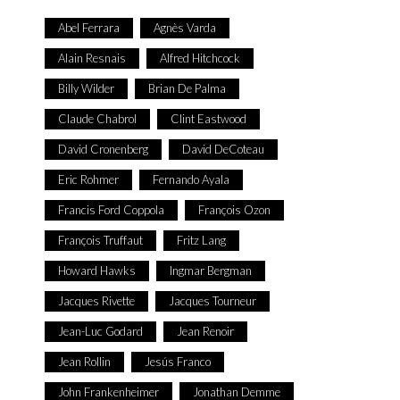
Abel Ferrara
Agnès Varda
Alain Resnais
Alfred Hitchcock
Billy Wilder
Brian De Palma
Claude Chabrol
Clint Eastwood
David Cronenberg
David DeCoteau
Eric Rohmer
Fernando Ayala
Francis Ford Coppola
François Ozon
François Truffaut
Fritz Lang
Howard Hawks
Ingmar Bergman
Jacques Rivette
Jacques Tourneur
Jean-Luc Godard
Jean Renoir
Jean Rollin
Jesús Franco
John Frankenheimer
Jonathan Demme