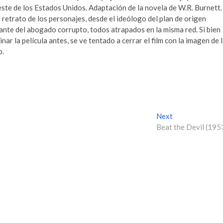
este de los Estados Unidos. Adaptación de la novela de W.R. Burnett.
n retrato de los personajes, desde el ideólogo del plan de origen
ante del abogado corrupto, todos atrapados en la misma red. Si bien
ar la película antes, se ve tentado a cerrar el film con la imagen de 
o.
Next
N
Beat the Devil (195
e
x
t
p
o
s
t
: