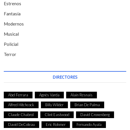
t
Estrenos
r
Fantasía
a
Modernos
d
Musical
a
Policial
s
Terror
DIRECTORES
Abel Ferrara
Agnès Varda
Alain Resnais
Alfred Hitchcock
Billy Wilder
Brian De Palma
Claude Chabrol
Clint Eastwood
David Cronenberg
David DeCoteau
Eric Rohmer
Fernando Ayala