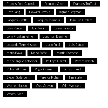
Francis Ford Coppola
François Ozon
François Truffaut
Fritz Lang
Howard Hawks
Ingmar Bergman
Jacques Rivette
Jacques Tourneur
Jean-Luc Godard
Jean Renoir
Jean Rollin
Jesús Franco
John Frankenheimer
Jonathan Demme
Leopoldo Torre Nilsson
Lucio Fulci
Luis Buñuel
Mario Bava
Mario Soffici
Martin Scorsese
Michelangelo Antonioni
Philippe Garrel
Robert Aldrich
Robert Altman
Roger Corman
Sidney Lumet
Steven Soderbergh
Terence Fisher
Tim Burton
Werner Herzog
Wes Craven
Wim Wenders
Woody Allen