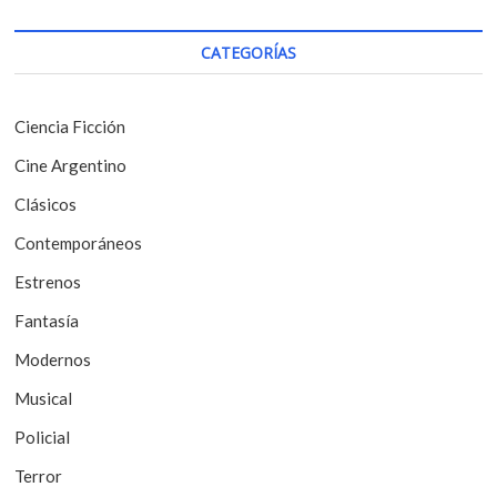
c
o
i
s
CATEGORÍAS
t
ó
:
n
Ciencia Ficción
d
Cine Argentino
e
Clásicos
e
Contemporáneos
n
t
Estrenos
r
Fantasía
a
Modernos
d
Musical
a
Policial
s
Terror