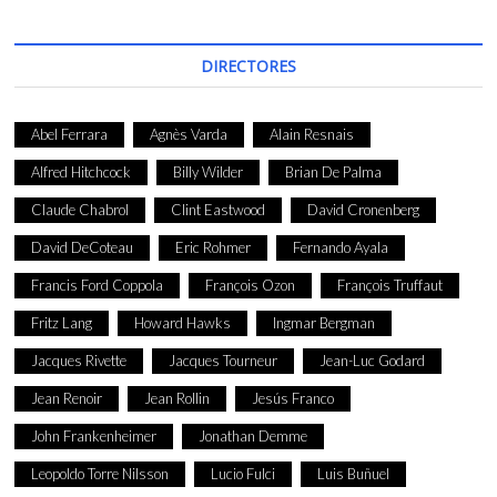
DIRECTORES
Abel Ferrara
Agnès Varda
Alain Resnais
Alfred Hitchcock
Billy Wilder
Brian De Palma
Claude Chabrol
Clint Eastwood
David Cronenberg
David DeCoteau
Eric Rohmer
Fernando Ayala
Francis Ford Coppola
François Ozon
François Truffaut
Fritz Lang
Howard Hawks
Ingmar Bergman
Jacques Rivette
Jacques Tourneur
Jean-Luc Godard
Jean Renoir
Jean Rollin
Jesús Franco
John Frankenheimer
Jonathan Demme
Leopoldo Torre Nilsson
Lucio Fulci
Luis Buñuel