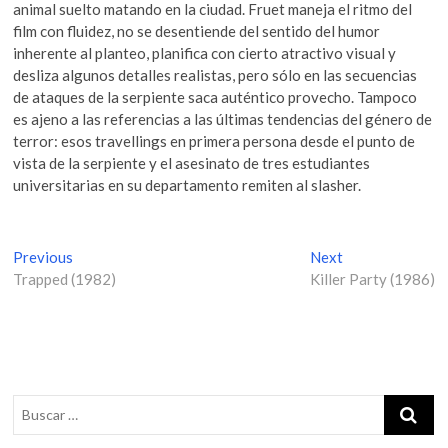
animal suelto matando en la ciudad. Fruet maneja el ritmo del
film con fluidez, no se desentiende del sentido del humor
inherente al planteo, planifica con cierto atractivo visual y
desliza algunos detalles realistas, pero sólo en las secuencias
de ataques de la serpiente saca auténtico provecho. Tampoco
es ajeno a las referencias a las últimas tendencias del género de
terror: esos travellings en primera persona desde el punto de
vista de la serpiente y el asesinato de tres estudiantes
universitarias en su departamento remiten al slasher.
N
Previous
P
Next
N
Trapped (1982)
r
Killer Party (1986)
e
a
e
x
v
v
t
i
p
e
o
o
g
u
s
s
t
a
p
: